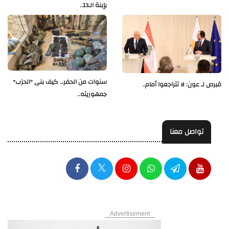
بإبنة الـ13..
سنوات من الحفر… كيف بنى "الحزب"
قبرص لـ عون: لا تتراجعوا أمام..
جمهوريته..
تواصل معنا
Advertisement