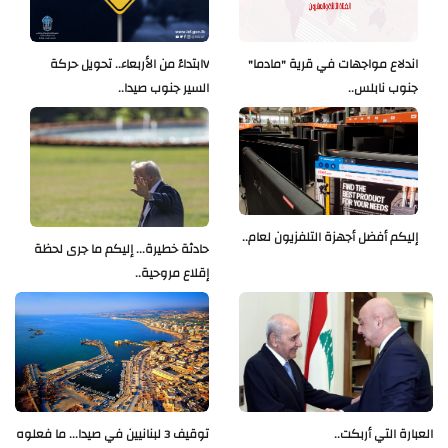
اندلاع مواجهات في قرية "مادما"
Vابتداءً من الأربعاء.. تحويل حركة
جنوب نابلس..
السير جنوب صيدا..
إليكم أفضل أجهزة التلفزيون لعام..
حادثة خطيرة... إليكم ما جرى لحظة
إقلاع مروحية..
العبارة التي أربكت..
توقيف 3 لبنانيين في صيدا... ما فعلوه