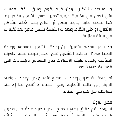
وكلما أعدت تشغيل الراوتر، فإنه يقوم بإغلاق كافة العمليات
التي تعمل في الخلفية ويعيد تحميل نظام التشغيل الخاص به.
هذا يمنحه بداية جديدة يمكن أن تعالج بطء الأداء، مشاكل
الاتصال، أو حتى التقاط إعدادات الشبكة بشكل صحيح بعد تغييرات
في البيئة المنزلية.
وهنا من المهم التفريق بين إعادة التشغيل Reboot وإعادة
الضبطReset . فإعادة التشغيل تمنح الجهاز فرصة لمسح ذاكرته
المؤقتة وإعادة تهيئة الاتصالات دون المساس بالإعدادات التي
قمت بضبطها شخصيًا.
أما إعادة الضبط إلى إعدادات المصنع فتمسح كل الإعدادات وتعيد
الراوتر إلى حالته الأصلية، وهي خطوة لا يُنصح بها إلا عند
مواجهة خلل كبير في النظام.
فصل الراوتر
لا يوجد رقم دقيق يصلح للجميع، لكن الخبراء عادةً ما ينصحون
بإعادة تشغيل الراوتر أسبوعيًا كحد أدنى للحفاظ على أدائه