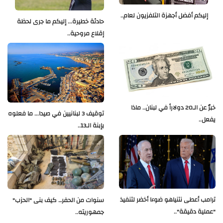
إليكم أفضل أجهزة التلفزيون لعام..
حادثة خطيرة... إليكم ما جرى لحظة
إقلاع مروحية..
خبرٌ عن الـ20 دولاراً في لبنان.. ماذا
توقيف 3 لبنانيين في صيدا... ما فعلوه
يفعل..
بإبنة الـ13..
ترامب أعطى نتنياهو ضوءا أخضر لتنفيذ
سنوات من الحفر… كيف بنى "الحزب"
"عملية دقيقة"..
جمهوريته..