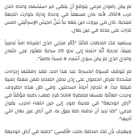
لم يكن رضوان مرعي يتوقع أن يتلقى خبر استشهاد والده خلال
حرب 2024، لأنه كان مسعفاً في وحدة إدارة كوارث التابعة
للبلدية. كان في بيروت حين بلغه نبأ شنّ الجيش الإسرائيلي خمس
غارات على بلدته في عين بعال.
يستعيد تلك اللحظات قائلاً: "دُمّر منزلي الذي اعتبرناه آمناً تدميراً
عنيفاً، لدرجة أنّنا احتجنا إلى نحو 20 ساعة للعثور على جثمان
والدي الذي لم يكن سوى أشلاء، لا جسداً كاملاً".
لم تتوقف قسوة الخسارة عند هذا الحد. فقد رافقتها إجراءات
مشددة تفرض الحصول على إذن لدفن الضحايا ضمن مهلة زمنية
ضيقة جداً، لا تتجاوز أحياناً الساعتين. وفي ظل هذه الظروف،
وجدت العائلة نفسها مضطرة لاتخاذ قرار صعب: دفنه مؤقتاً في
"أرض الوديعة" في مدينة صور، إلى حين انتهاء الحرب. يقول
مرعي: "كنا نريد أن ندفنه كما يليق به، في أرض عين بعال التي
أحبها".
ويعترف بأن تلك اللحظة كانت الأقسى: "دفنه في أرض الوديعة