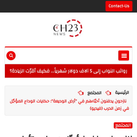
Contact-Us
رواتب النواب إلى 5 آلاف دولار شهرياً... فكيف أقرّت الزيادة؟
الرئيسية
المجتمع
نازحون يدفنون أحبّاءهم في "أرض الوديعة": حكايات الوداع المؤجّل
في زمن الحرب (فيديو)
المجتمع