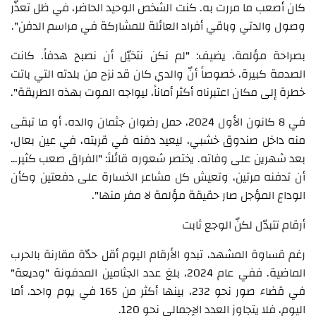
كان أصعب ما مررت به. كنت الشخص الوحيد الحاضر، في ظل تعذّر
وصول والدتي وباقي أفراد العائلة للمشاركة في مراسم الدفن".
بصراحة مؤلمة، يضيف: "لم نكن نتخيّل أن نصبح هدفاً. كانت
الصدمة كبيرة، خصوصاً أنّ والدي كان قد نزح من بلدته التي باتت
خطرة إلى مكان اعتبرناه أكثر أماناً، ليواجه الموت بهذه الطريقة".
في 8 كانون الأول 2024، حمل رضوان جثمان والده، أو ما تبقى
منه داخل صندوق خشبي، ليعيد دفنه في قريته، في عين بعال،
بعد شهرين على وفاته. يختصر شعوره قائلاً: "الفراق صعب كثير…
أن تدفنه مرتين، وتعيش كل مشاعر الخسارة على دفعتين وكأن
الوداع المؤجل صار حقيقة مؤلمة لا مفر منها".
أرقام تتبدّل لكنّ الوجع ثابت
رغم قساوة المشهد، تبدو الأرقام اليوم أقل حدّة مقارنة بالحرب
الماضية. ففي عام 2024، بلغ عدد الجثامين المدفونة "وديعة"
في قضاء صور نحو 232، بينها أكثر من 165 في يوم واحد. أما
اليوم، فلا يتجاوز العدد الإجمالي نحو 120.