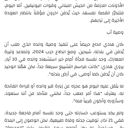
الأذونات اللازمة من الجيش اللبناني وقوات اليونيفيل. أما اليوم،
فتتكرّر القصة نفسها، حيث يُدفن آخرون مؤقتاً بانتظار العودة
الأخيرة إلى ترابهم.
وصية أب
كان هادي الحاج حريصاً على تنفيذ وصية والده الذي طلب أن
يُدفن في بلدته، شيحين. ومع اندلاع حرب 2024، وتصاعد وتيرة
المعارك، وجد نفسه فجأة أمام خبر استشهاد والده في 10 أيار.
يروي هادي: "كانت مراسم التشييع سريعة جداً، لكن همّنا الوحيد
كان أن يُدفن كما أوصى، في أرض بلدته".
ما يثقل عليه اليوم هو عجزه عن زيارة قبر والده أو قراءة الفاتحة
له. يعترف "هذا أمر صعب جداً، لكنني متأكد من أننا سنعود،
وسأزوره وأكون قريباً منه".
ولم يكد يستوعب خسارته حتى وجد نفسه أمام فاجعة جديدة.
ففي 21 آذار، توفيت جدته وفاة طبيعية، لكن الوصول إلى البلدة
بقي مستحيلاً. لم يكن أمامه سوى القبول بخيار "الوديعة".