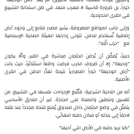
خياراً، بل ضرورة قاسية لا مهرب منها، في ظل استحالة التشييع
في القرى الحدودية.
وإلى جانب المواقع المعروفة، يشير مصدر متابع إلى وجود أرض
إضافية تُستخدم للدفن، تتولى إدارتها الهيئة الصحية الإسلامية
مع "حزب الله".
دينياً، يُفضَّل أن يُدفن الجثمان مباشرة في القبر، وألّا يكون
"وديعة". إلا أن ظروف الحرب فرضت واقعاً استثنائياً، حيث باتت
"أرض الوديعة" خياراً اضطرارياً نتيجة تعذّر الدفن في القرى
الأصلية.
أما من الناحية الشرعية، فتُتّبع الإجراءات نفسها في التشييع، من
تغسيل وتكفين والصلاة على الجنازة. غير أن الفارق الأساسي
يتمثّل في وضع الجثمان داخل صندوق يُمنع فتحه مجدداً عند نقله
لاحقاً إلى بلدته أو مكان دفنه النهائي.
"كنا نريد دفنه في الأرض التي أحبها"