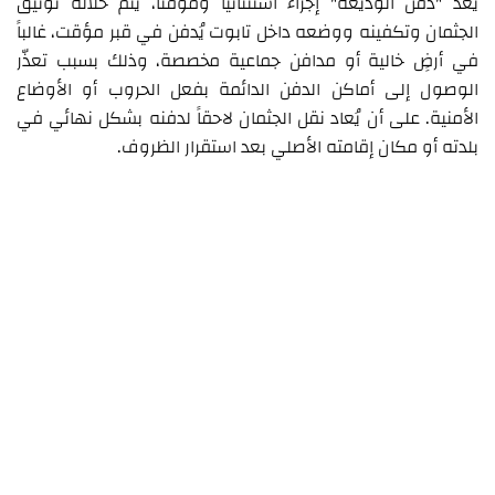
يُعدّ "دفن الوديعة" إجراءً استثنائياً ومؤقتاً، يتم خلاله توثيق
الجثمان وتكفينه ووضعه داخل تابوت يُدفن في قبر مؤقت، غالباً
في أرضٍ خالية أو مدافن جماعية مخصصة، وذلك بسبب تعذّر
الوصول إلى أماكن الدفن الدائمة بفعل الحروب أو الأوضاع
الأمنية. على أن يُعاد نقل الجثمان لاحقاً لدفنه بشكل نهائي في
بلدته أو مكان إقامته الأصلي بعد استقرار الظروف.