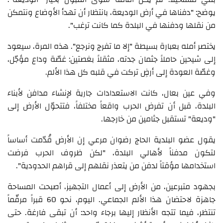
يوضح: "دفناها في أرض الوديعة، بانتظار أن تهدأ الأوضاع ونتمكن
من نقلها ودفنها في البلدة كما كانت ترغب".
يختصر أمله بعبارة بسيطة "إلا ما تفرج ونرجع". هذه المرة، سيعود
إلى شيحين حاملاً جثمان جدته، مثقلاً بغصتين: غصّة وداع مؤجّل،
وغصّة العودة إلى أرضٍ تركت في قلبه كل هذا الألم.
وفي عين بعال، كانت الاستعدادات جارية لإنشاء مدافن لأبناء
البلدة، قبل أن تفرض الحرب واقعاً مختلفاً، فتتحوّل الأرض إلى
"وديعة" تستقبل جثامين من خارجها.
يقول عضو البلدية الحاج رضوان مرعي إن الأرض قُدّمت أساساً
لتكون مدفناً لأهالي البلدة، "لكن ظروف الحرب فرضت
استخدامها مؤقتاً لدفن من يتعذر نقلهم إلى قراهم الحدودية".
بجهود متبرعين، من الأرض إلى أعمال التجهيز، أصبحت المساحة
جاهزة لاحتضان هذا الألم الجماعي. اليوم، نحو 60 قبراً مرقّماً
تنتظر، فيما تتجه الأنظار إليها برجاء واحد: أن تبقى فارغة. حتى