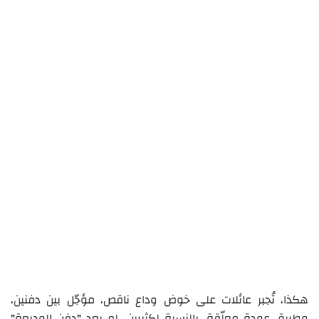
هكذا، تُجبر عائلات على خوض وداع ناقص، مؤجّل بين دفنين،
وطريق عودة معلّقة. بالنسبة لكثيرين، لم يعد "دفن الوديعة"