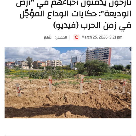
نازحون يدفنون أحبّاءهم في "أرض
الوديعة": حكايات الوداع المؤجّل
في زمن الحرب (فيديو)
March 25, 2026, 5:21 pm
:المصدر
النهار