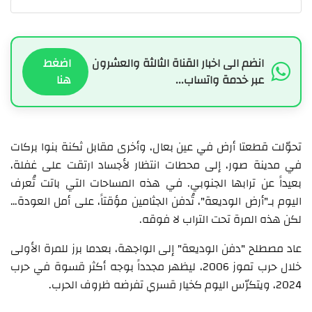
انضم الى اخبار القناة الثالثة والعشرون
اضغط
عبر خدمة واتساب...
هنا
تحوّلت قطعتا أرض في عين بعال، وأخرى مقابل ثكنة بنوا بركات
في مدينة صور، إلى محطات انتظار لأجساد ارتقت على غفلة،
بعيداً عن ترابها الجنوبي. في هذه المساحات التي باتت تُعرف
اليوم بـ"أرض الوديعة"، تُدفن الجثامين مؤقتاً، على أمل العودة…
لكن هذه المرة تحت التراب لا فوقه.
عاد مصطلح "دفن الوديعة" إلى الواجهة، بعدما برز للمرة الأولى
خلال حرب تموز 2006، ليظهر مجدداً بوجه أكثر قسوة في حرب
2024، ويتكرّس اليوم كخيار قسري تفرضه ظروف الحرب.