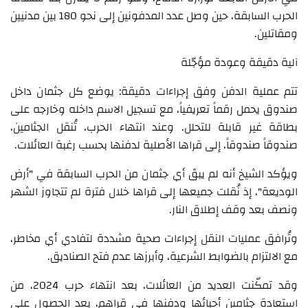
الحرب السابقة، حين وصل عدد المدفونين إلى نحو 180 بين مدنيين
ومقاتلين.
آلية دقيقة وعودة مؤجّلة
تتم عملية الدفن وفق إجراءات دقيقة: يوضع كل جثمان داخل
صندوق يحمل رقماً تعريفياً، مع تسجيل الاسم داخله وخارجه على
بطاقة غير قابلة للتحلل. وعند انتهاء الحرب، تُنقل الجثامين،
صندوقاً صندوقاً، إلى قراها الأصلية لدفنها بحسب رغبة العائلات.
ويؤكد الشيخ أنه لم يبقَ أي جثمان من الحرب السابقة في "أرض
الوديعة"، إذ نُقلت جميعها إلى قراها خلال فترة لم تتجاوز الشهر
ونصف بعد وقف إطلاق النار.
وتُرافق عمليات النقل إجراءات صحية مشددة لتفادي أي مخاطر،
مع الالتزام بالضوابط الشرعية، وأبرزها عدم فتح الصناديق.
وقد تمكّنت العديد من العائلات، بعد انتهاء حرب 2024، من
استعادة جثامين أحبائها ودفنها في قراهم، بعد الحصول على