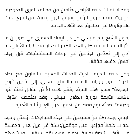
وقد استقبلت هذه الأراضي جثامين من مختلف القرى الحدودية،
من بيت ليف ومارون الرأس وميس الجبل وغيرها من القرى، حيث
عاد أبناؤها في صناديق بعد انتهاء الحرب.
يقول الشيخ ربيع قبيسي من دار الإفتاء الجعفري في صور إن ما
ميّز الحرب السابقة كان العدد الكبير للضحايا منذ الأيام الأولى، ما
أدى إلى تكدّس الجثامين في برادات المستشفيات، قبل إيجاد
أماكن لدفنها مؤقتاً.
ومن هذه التجربة، بادرت الجهات المعنية، بالتعاون مع اتحاد
بلديات صور ووزارة الصحة والدفاع المدني، إلى تأمين "أرض
الوديعة" أسرع هذه المرة. وتقع هذه الأرض مقابل ثكنة بنوا
بركات، التابعة لوزارة الدفاع اللبناني، وقد اعتُمدت "كأرض
وديعة" بعد أسبوع فقط من اندلاع الحرب الإسرائيلية الأخيرة.
اليوم، وبعد أكثر من أسبوعين على تجدّد المواجهات، يُسجَّل وجود
نحو 11 جثماناً موزعين على موقعين: ستة في عين بعال، وخمسة
في الأرض التابعة لوزارة الدفاع. وهو رقم لا يقارن بما شهدته