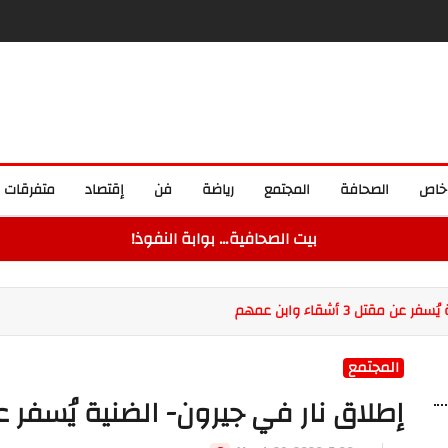
خاص
الصحافة
المجتمع
رياضة
فن
إقتصاد
متفرقات
بيت الصحافية… بوابة النفوذ!
مقتل 3 أشقاء وابن عمهم
المجتمع
إطلاق نار في جيرون- الضنية يُسفر عن مقتل 3 أشقا