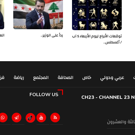
رداً على الوزير..
الع
توقعات الأبراج ليوم الأربعاء 5 آب
/ أغسطس..
عربي ودولي
خاص
الصحافة
المجتمع
رياضة
فن
FOLLOW US
CH23 - CHANNEL 23 
ثالثة والعشرون