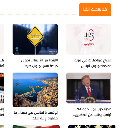
قد يعجبك أيضاً
اندلاع مواجهات في قرية
Vابتداءً من الأربعاء.. تحويل
هيئ
"مادما" جنوب نابلس..
حركة السير جنوب صيدا..
أمن
"لدينا حرب يجب خوضها"..
إلي
توقيف 3 لبنانيين في صيدا... ما
ترامب يطلب من الحاضرين..
لعا
فعلوه بإبنة الـ13..