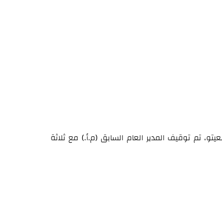
شعيتو، تم توقيف المدير العام السابق (م.أ.) مع ثلاثة