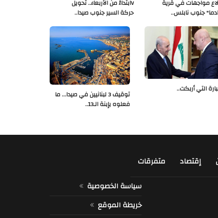
لاع مواجهات في قرية
Vابتداءً من الأربعاء.. تحويل
دما" جنوب نابلس..
حركة السير جنوب صيدا..
بارة التي أربكت..
توقيف 3 لبنانيين في صيدا... ما
فعلوه بإبنة الـ13..
إقتصاد
متفرقات
سياسة الخصوصية
خريطة الموقع