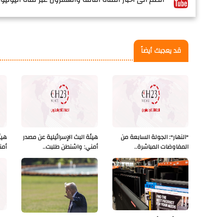
قد يعجبك أيضاً
"النهار": الجولة السابعة من
هيئة البث الإسرائيلية عن مصدر
هيئ
المفاوضات المباشرة..
أمني: واشنطن طلبت..
أمن