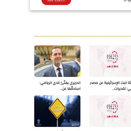
ة البث الإسرائيلية عن مصدر
الحريري يهنّئ نادي الرياضي:
ي: تقديرات..
استحقّها عن..