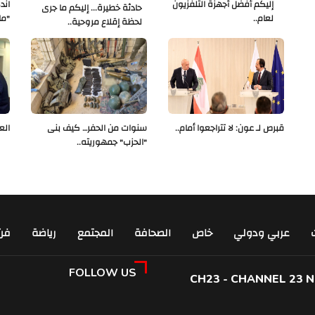
إليكم أفضل أجهزة التلفزيون
اند
حادثة خطيرة... إليكم ما جرى
لعام..
"ما
لحظة إقلاع مروحية..
قبرص لـ عون: لا تتراجعوا أمام..
سنوات من الحفر… كيف بنى
الع
"الحزب" جمهوريته..
عربي ودولي
خاص
الصحافة
المجتمع
رياضة
فن
FOLLOW US
CH23 - CHANNEL 23 