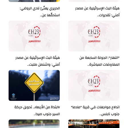
هيئة البث الإسرائيلية عن مصدر
الحريري يهنّئ نادي الرياضي:
أمني: تقديرات..
استحقّها عن..
"النهار": الجولة السابعة من
هيئة البث الإسرائيلية عن مصدر
المفاوضات المباشرة..
أمني: واشنطن طلبت..
اندلاع مواجهات في قرية "مادما"
Vابتداءً من الأربعاء.. تحويل حركة
جنوب نابلس..
السير جنوب صيدا..