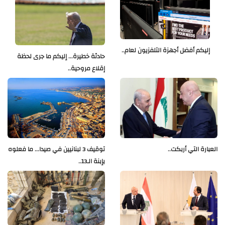
إليكم أفضل أجهزة التلفزيون لعام..
حادثة خطيرة... إليكم ما جرى لحظة
إقلاع مروحية..
العبارة التي أربكت..
توقيف 3 لبنانيين في صيدا... ما فعلوه
بإبنة الـ13..