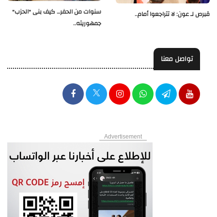
سنوات من الحفر… كيف بنى "الحزب"
قبرص لـ عون: لا تتراجعوا أمام..
جمهوريته..
تواصل معنا
Advertisement