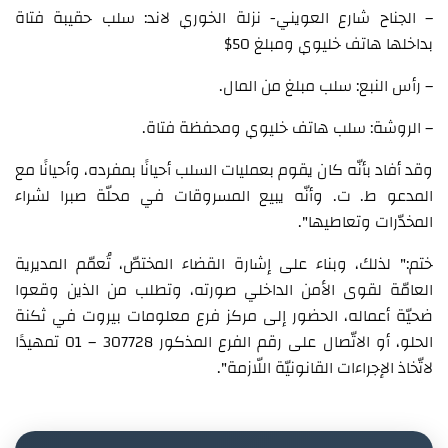
– الجناح شارع العويني- نزلة الخوري لاند: سلب حقيبة فتاة
بداخلها هاتف خليوي ومبلغ 50$
– رأس النبع: سلب مبلغ من المال.
– الروشة: سلب هاتف خليوي ومحفظة فتاة.
وقد أفاد بأنّه كان يقوم بعمليات السلب أحيانًا بمفرده، وأحيانًا مع
المدعو ط. ت. وأنّه يبيع المسروقات في محلّة صبرا لشراء
المخدّرات وتعاطيها".
ختم:" لذلك، وبناء على إشارة القضاء المختصّ، تُعمّم المديرية
العامّة لقوى الأمن الداخلي صورته، وتطلب من الذين وقعوا
ضحيّة أعماله، الحضور إلى مركز فرع معلومات بيروت في ثكنة
الحلو، أو الاتّصال على رقم الفرع المذكور 307728 – 01 تمهيدًا
لاتّخاذ الإجراءات القانونيّة اللّازمة".