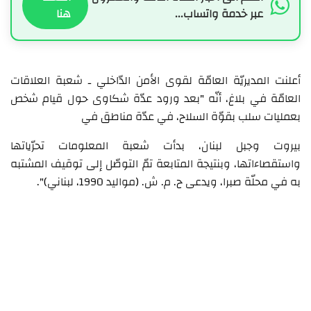
عبر خدمة واتساب...
هنا
أعلنت المديريّة العامّة لقوى الأمن الدّاخلي ـ شعبة العلاقات
العامّة في بلاغ، أنّه "بعد ورود عدّة شكاوى حول قيام شخص
بعمليات سلب بقوّة السلاح، في عدّة مناطق في
بيروت وجبل لبنان، بدأت شعبة المعلومات تحرّياتها
واستقصاءاتها، وبنتيجة المتابعة تمّ التوصّل إلى توقيف المشتبه
به في محلّة صبرا، ويدعى ح. م. ش. (مواليد 1990، لبناني)".