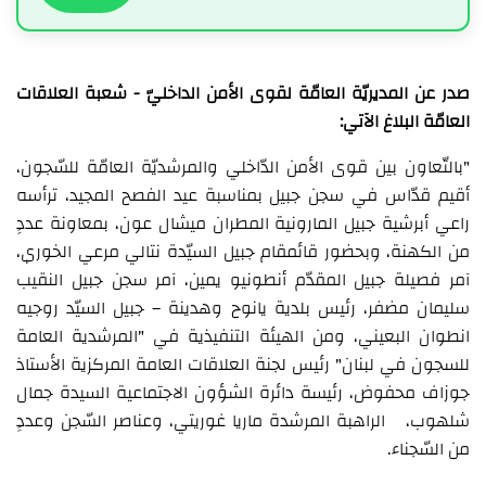
صدر عن المديريّة العامّة لقوى الأمن الداخليّ - شعبة العلاقات
العامّة البلاغ الآتي:
"بالتّعاون بين قوى الأمن الدّاخلي والمرشديّة العامّة للسّجون،
أقيم قدّاس في سجن جبيل بمناسبة عيد الفصح المجيد، ترأسه
راعي أبرشية جبيل المارونية المطران ميشال عون، بمعاونة عددٍ
من الكهنة، وبحضور قائمقام جبيل السيّدة نتالي مرعي الخوري،
آمر فصيلة جبيل المقدّم أنطونيو يمين، آمر سجن جبيل النقيب
سليمان مضفر، رئيس بلدية يانوح وهدينة – جبيل السيّد روجيه
انطوان البعيني، ومن الهيئة التنفيذية في "المرشدية العامة
للسجون في لبنان" رئيس لجنة العلاقات العامة المركزية الأستاذ
جوزاف محفوض، رئيسة دائرة الشؤون الاجتماعية السيدة جمال
شلهوب، الراهبة المرشدة ماريا غوريتي، وعناصر السّجن وعددٍ
من السّجناء.