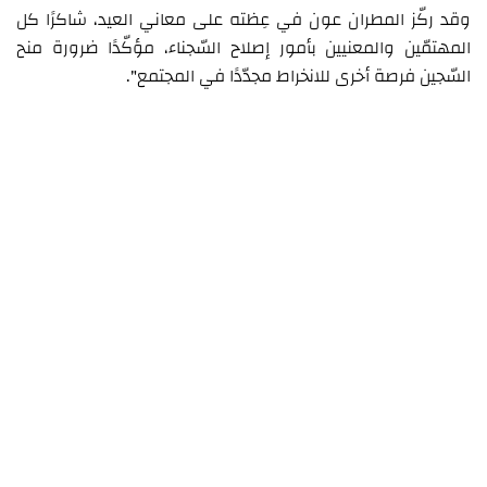
وقد ركّز المطران عون في عِظته على معاني العيد، شاكرًا كل
المهتمّين والمعنيين بأمور إصلاح السّجناء، مؤكّدًا ضرورة منح
السّجين فرصة أخرى للانخراط مجدّدًا في المجتمع".