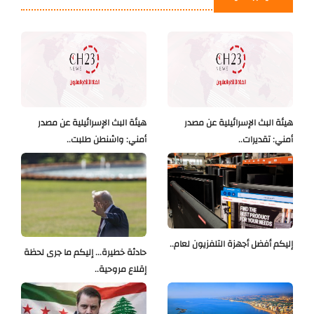
هيئة البث الإسرائيلية عن مصدر
هيئة البث الإسرائيلية عن مصدر
أمني: تقديرات..
أمني: واشنطن طلبت..
إليكم أفضل أجهزة التلفزيون لعام..
حادثة خطيرة... إليكم ما جرى لحظة
إقلاع مروحية..