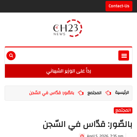
Contact-Us
رداً على الوزير الشيباني
الرئيسية
المجتمع
بالصّور: قدّاس في السّجن
المجتمع
بالصّور: قدّاس في السّجن
April 5, 2026, 7:35 pm