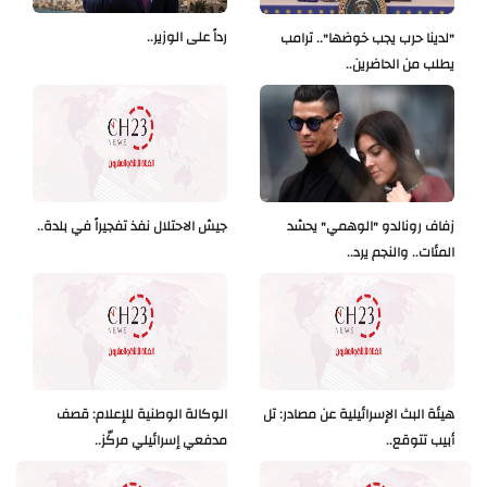
رداً على الوزير..
"لدينا حرب يجب خوضها".. ترامب
يطلب من الحاضرين..
زفاف رونالدو "الوهمي" يحشد
جيش الاحتلال نفذ تفجيراً في بلدة..
المئات.. والنجم يرد..
هيئة البث الإسرائيلية عن مصادر: تل
الوكالة الوطنية للإعلام: قصف
أبيب تتوقع..
مدفعي إسرائيلي مركّز..