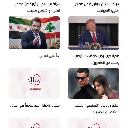
هيئة البث الإسرائيلية عن مصدر
هيئة البث الإسرائيلية عن مصدر
أمني: تقديرات..
أمني: واشنطن طلبت..
رداً على الوزير..
"لدينا حرب يجب خوضها".. ترامب
يطلب من الحاضرين..
زفاف رونالدو "الوهمي" يحشد
جيش الاحتلال نفذ تفجيراً في بلدة..
المئات.. والنجم يرد..