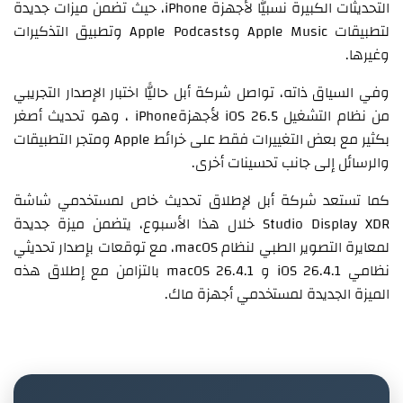
التحديثات الكبيرة نسبيًّا لأجهزة iPhone، حيث تضمن ميزات جديدة
لتطبيقات Apple Music وApple Podcasts وتطبيق التذكيرات
وغيرها.
وفي السياق ذاته، تواصل شركة أبل حاليًّا اختبار الإصدار التجريبي
من نظام التشغيل iOS 26.5 لأجهزةiPhone ، وهو تحديث أصغر
بكثير مع بعض التغييرات فقط على خرائط Apple ومتجر التطبيقات
والرسائل إلى جانب تحسينات أخرى.
كما تستعد شركة أبل لإطلاق تحديث خاص لمستخدمي شاشة
Studio Display XDR خلال هذا الأسبوع، يتضمن ميزة جديدة
لمعايرة التصوير الطبي لنظام macOS، مع توقعات بإصدار تحديثي
نظامي iOS 26.4.1 و macOS 26.4.1 بالتزامن مع إطلاق هذه
الميزة الجديدة لمستخدمي أجهزة ماك.