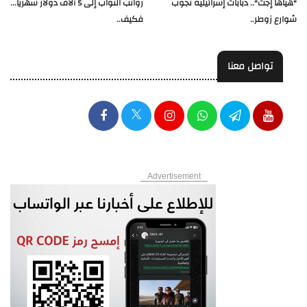
"هياها إجت".. دبابات إسرائيلية تجوب
رواتب النواب إلى 5 آلاف دولار شهرياً...
شوارع زوطر..
فكيف..
تواصل معنا
Advertisement