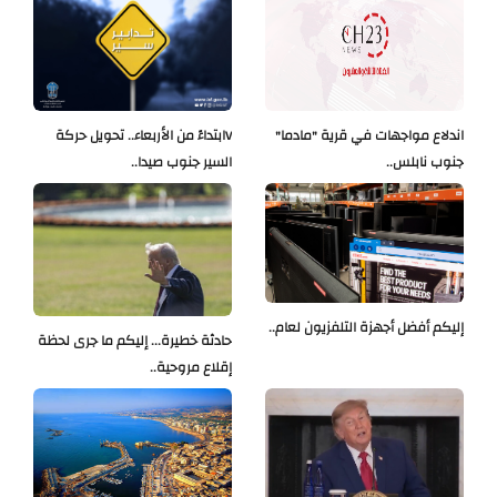
اندلاع مواجهات في قرية "مادما"
Vابتداءً من الأربعاء.. تحويل حركة
جنوب نابلس..
السير جنوب صيدا..
إليكم أفضل أجهزة التلفزيون لعام..
حادثة خطيرة... إليكم ما جرى لحظة
إقلاع مروحية..