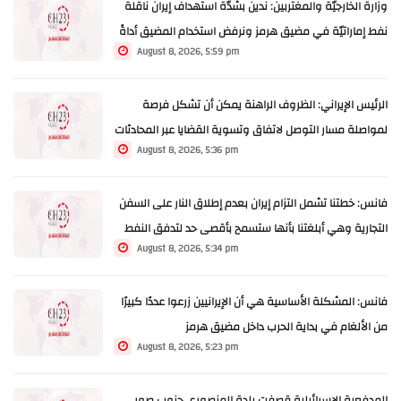
وزارة الخارجيّة والمغتربين: ندين بشدّة استهداف إيران ناقلة
نفط إماراتيّة في مضيق هرمز ونرفض استخدام المضيق أداةً
August 8, 2026, 5:59 pm
للمساومة والابتزاز ونتضامن بالكامل مع الإمارات
الرئيس الإيراني: الظروف الراهنة يمكن أن تشكل فرصة
لمواصلة مسار التوصل لاتفاق وتسوية القضايا عبر المحادثات
August 8, 2026, 5:36 pm
فانس: خطتنا تشمل التزام إيران بعدم إطلاق النار على السفن
التجارية وهي أبلغتنا بأنها ستسمح بأقصى حد لتدفق النفط
August 8, 2026, 5:34 pm
عبر هرمز لكن لا نثق بها
فانس: المشكلة الأساسية هي أن الإيرانيين زرعوا عددًا كبيرًا
من الألغام في بداية الحرب داخل مضيق هرمز
August 8, 2026, 5:23 pm
المدفعية الإسرائيلية قصفت بلدة المنصوري جنوب صور