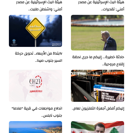
هيئة البث الإسرائيلية عن مصدر
هيئة البث الإسرائيلية عن مصدر
أمني: تقديرات..
أمني: واشنطن طلبت..
Vابتداءً من الأربعاء.. تحويل حركة
حادثة خطيرة... إليكم ما جرى لحظة
السير جنوب صيدا..
إقلاع مروحية..
إليكم أفضل أجهزة التلفزيون لعام..
اندلاع مواجهات في قرية "مادما"
جنوب نابلس..