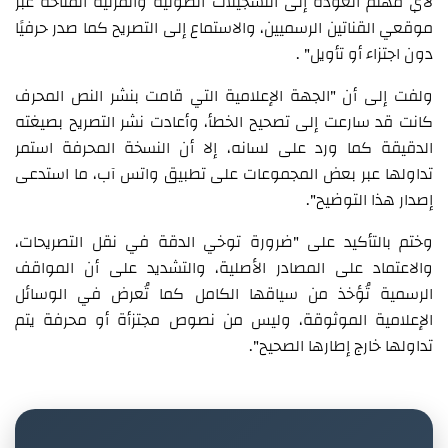
لأي مهتم العودة إلى التسجيلات الصوتية والمرئية المتاحة عبر
موقعي القناتين الرسميين، والاستماع إلى التصريح كما صدر حرفيًا
دون اجتزاء أو تأويل" .
ولفت إلى أن "الجهة الإعلامية التي قامت بنشر النص المحرف
كانت قد سارعت إلى تصحيح الخطأ، وأعادت نشر التصريح بصيغته
الدقيقة كما ورد على لسانه، إلا أن النسخة المحرفة استمر
تداولها عبر بعض المجموعات على تطبيق واتس آب، ما استدعى
إصدار هذا التوضيح".
وختم بالتأكيد على "ضرورة توخي الدقة في نقل التصريحات،
والاعتماد على المصادر الأصلية، والتشديد على أن المواقف
الرسمية تُؤخذ من سياقها الكامل كما تُعرض في الوسائل
الإعلامية الموثوقة، وليس من نصوص مجتزأة أو محرفة يتم
تداولها خارج إطارها الصحيح".