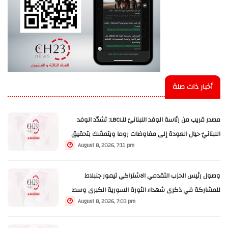
أخبار ذات صلة
مصدر قريب من رئاسة الوفد اللبنانيّ للـLBCI: تشدّد الوفد
اللبنانيّ حيال العودة إلى مفاوضات روما ويتمسّك بتحقيق
August 8, 2026, 7:11 pm
تقدّم في وقف شامل لإطلاق النار على كامل الأراضي
و⁠وقف عمليات هدم المنازل والاراضي الزراعية وتوسعة
وصول رئيس الحزب التقدمي الاشتراكي تيمور جنبلاط
المناطق التجريبية تحديدًا في بنت جبيل والخيام
للمشاركة في ذكرى شهداء الثورة السورية الكبرى وسط
August 8, 2026, 7:03 pm
حشود شعبية ودينية كبيرة