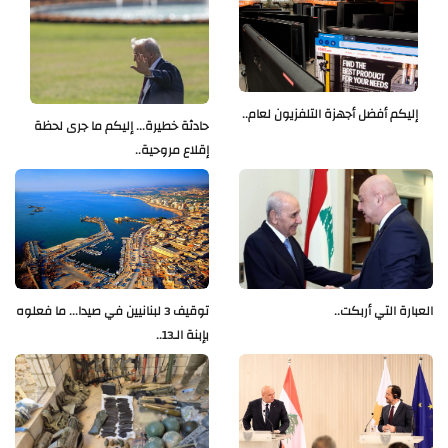
إليكم أفضل أجهزة التلفزيون لعام..
حادثة خطيرة... إليكم ما جرى لحظة
إقلاع مروحية..
العبارة التي أربكت..
توقيف 3 لبنانيين في صيدا... ما فعلوه
بإبنة الـ13..