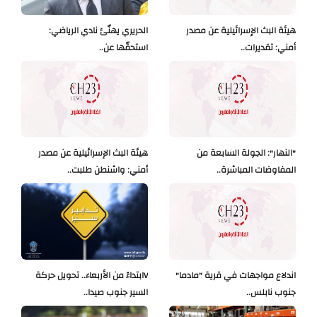
هيئة البث الإسرائيلية عن مصدر
الحريري يهنّئ نادي الرياضي:
أمني: تقديرات..
استحقّها عن..
"النهار": الجولة السابعة من
هيئة البث الإسرائيلية عن مصدر
المفاوضات المباشرة..
أمني: واشنطن طلبت..
اندلاع مواجهات في قرية "مادما"
Vابتداءً من الأربعاء.. تحويل حركة
جنوب نابلس..
السير جنوب صيدا..