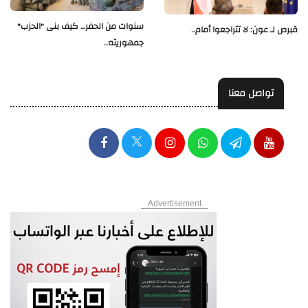
سنوات من الحفر… كيف بنى "الحزب"
قبرص لـ عون: لا تتراجعوا أمام..
جمهوريته..
تواصل معنا
Advertisement