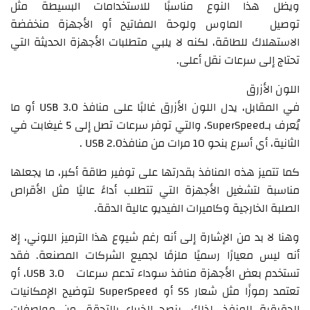
ويظل هذا النوع مناسبًا للاستخدامات البسيطة مثل
توصيل الماوس ولوحة المفاتيح أو الأجهزة منخفضة
الاستهلاك للطاقة، لكنه لا يلبي متطلبات الأجهزة الحديثة التي
تحتاج إلى سرعات نقل أعلى.
اللون الأزرق
في المقابل، يدل اللون الأزرق غالبًا على منافذ USB 3.0 أو ما
يُعرف بـSuperSpeed، والتي توفر سرعات تصل إلى 5 غيغابت في
الثانية، أي أسرع بنحو 10 مرات من منافذUSB 2.0 .
كما تتميز هذه المنافذ بقدرتها على توفير طاقة أكبر، ما يجعلها
مناسبة لتشغيل الأجهزة التي تتطلب أداءً عاليًا مثل الأقراص
الصلبة الخارجية وكاميرات الفيديو عالية الدقة.
وهنا لا بد من الإشارة إلى أنه رغم شيوع هذا الترميز اللوني، إلا
أنه ليس معيارًا رسميًا ملزمًا لجميع الشركات المصنعة. فقد
تستخدم بعض الأجهزة منافذ سوداء تدعم سرعات USB 3.0، أو
تعتمد رموزًا مثل شعار SS أو SuperSpeed لتوضيح الإمكانيات
الحقيقية للمنفذ. لذلك، ينصح الخبراء بالتحقق من مواصفات