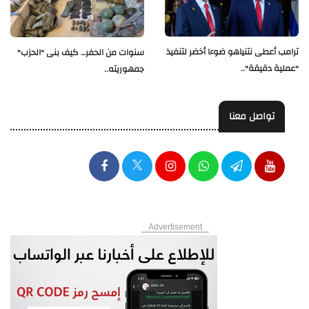
ترامب أعطى نتنياهو ضوءا أخضر لتنفيذ
سنوات من الحفر… كيف بنى "الحزب"
"عملية دقيقة"..
جمهوريته..
تواصل معنا
Advertisement