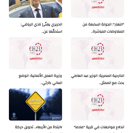
"النهار": الجولة السابعة من
الحريري يهنّئ نادي الرياضي:
المفاوضات المباشرة..
استحقّها عن..
الخارجية المصرية: الوزير عبد العاطي
وزيرة العمل الألمانية: الوضع
بحث مع الممثل..
المالي كارثي..
اندلاع مواجهات في قرية "مادما"
Vابتداءً من الأربعاء.. تحويل حركة