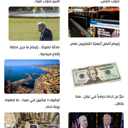
جنوب نابلس..
السير جنوب صيدا..
إليكم أفضل أجهزة التلفزيون لعام..
حادثة خطيرة... إليكم ما جرى لحظة
إقلاع مروحية..
خبرٌ عن الـ20 دولاراً في لبنان.. ماذا
توقيف 3 لبنانيين في صيدا... ما فعلوه
يفعل..
بإبنة الـ13..