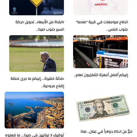
اندلاع مواجهات في قرية "مادما"
Vابتداءً من الأربعاء.. تحويل حركة
جنوب نابلس..
السير جنوب صيدا..
إليكم أفضل أجهزة التلفزيون لعام..
حادثة خطيرة... إليكم ما جرى لحظة
إقلاع مروحية..
خبرٌ عن الـ20 دولاراً في لبنان.. ماذا
توقيف 3 لبنانيين في صيدا... ما فعلوه