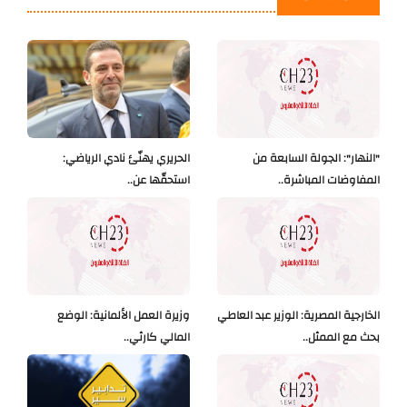
"النهار": الجولة السابعة من
الحريري يهنّئ نادي الرياضي:
المفاوضات المباشرة..
استحقّها عن..
الخارجية المصرية: الوزير عبد العاطي
وزيرة العمل الألمانية: الوضع
بحث مع الممثل..
المالي كارثي..