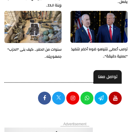
يفعل..
بإبنة الـ13..
ترامب أعطى نتنياهو ضوءا أخضر لتنفيذ
سنوات من الحفر… كيف بنى "الحزب"
"عملية دقيقة"..
جمهوريته..
تواصل معنا
Advertisement