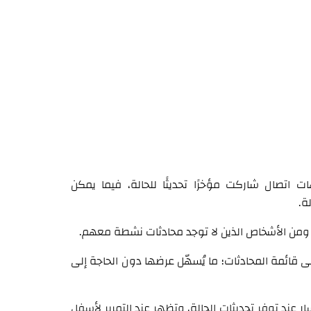
تصال شاركت مؤخرًا تحديثًا للحالة، فيما يمكن
ة.
 ومن الأشخاص الذين لا توجد محادثات نشطة معهم.
ى قائمة المحادثات؛ ما يُسهّل عرضها دون الحاجة إلى
فاء علامة "WhatsApp" في أعلى اليسار عند توفر تحديثات الحالة، وتظهر عند التمرير لأسفل