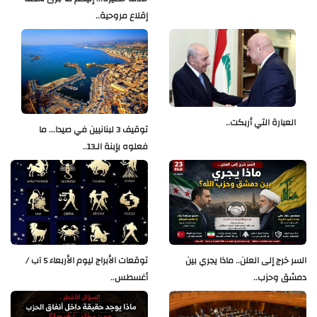
إقلاع مروحية..
العبارة التي أربكت..
توقيف 3 لبنانيين في صيدا... ما
فعلوه بإبنة الـ13..
السر خرج إلى العلن.. ماذا يجري بين
توقعات الأبراج ليوم الأربعاء 5 آب /
دمشق وحزب..
أغسطس..