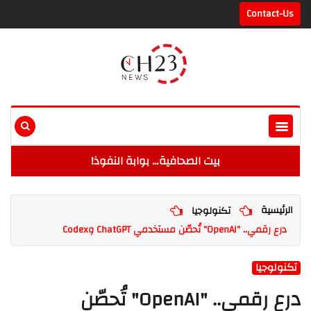
Contact-Us
بيت الصحافية… بوابة النفوذ!
الرئيسية
تكنولوجيا
درع رقمي.. "OpenAI" تُحصّن مستخدمي ChatGPT وCodex
تكنولوجيا
درع رقمي.. "OpenAI" تُحصّن