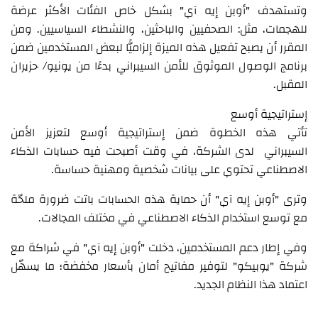
وتستهدف "أوبن إيه آي" بشكل خاص الفئات الأكثر عرضة
للهجمات، مثل: الصحفيين والباحثين، والنشطاء السياسيين. ومن
المقرر أن يصبح تفعيل هذه الميزة إلزاميًّا لبعض المستخدمين ضمن
برنامج الوصول الموثوق للأمن السيبراني بدءًا من يونيو/ حزيران
المقبل.
إستراتيجية أوسع
تأتي هذه الخطوة ضمن إستراتيجية أوسع لتعزيز الأمن
السيبراني لدى الشركة، في وقت أصبحت فيه حسابات الذكاء
الاصطناعي تحتوي على بيانات شخصية ومهنية حساسة.
وترى "أوبن إيه آي" أن حماية هذه الحسابات باتت ضرورة ملحّة
مع توسع استخدام الذكاء الاصطناعي في مختلف المجالات.
وفي إطار دعم المستخدمين، دخلت "أوبن إيه آي" في شراكة مع
شركة "يوبيكو" لتوفير مفاتيح أمان بأسعار مخفضة؛ ما يسهّل
اعتماد هذا النظام الجديد.