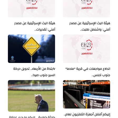
هيئة البث الإسرائيلية عن مصدر
هيئة البث الإسرائيلية عن مصدر
أمني: واشنطن طلبت..
أمني: تقديرات..
اندلاع مواجهات في قرية "مادما"
Vابتداءً من الأربعاء.. تحويل حركة
جنوب نابلس..
السير جنوب صيدا..
إليكم أفضل أجهزة التلفزيون لعام..
حادثة خطيرة... إليكم ما جرى لحظة