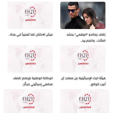
زفاف رونالدو "الوهمي" يحشد
جيش الاحتلال نفذ تفجيراً في بلدة..
المئات.. والنجم يرد..
هيئة البث الإسرائيلية عن مصادر: تل
الوكالة الوطنية للإعلام: قصف
أبيب تتوقع..
مدفعي إسرائيلي مركّز..