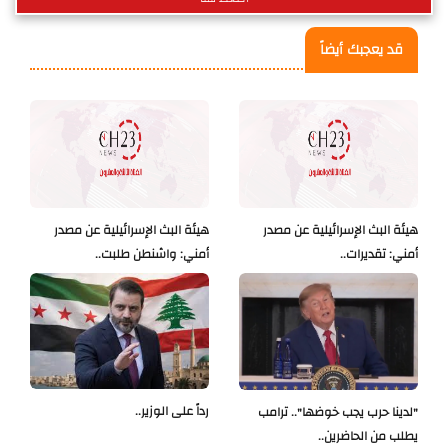
قد يعجبك أيضاً
هيئة البث الإسرائيلية عن مصدر
هيئة البث الإسرائيلية عن مصدر
أمني: تقديرات..
أمني: واشنطن طلبت..
رداً على الوزير..
"لدينا حرب يجب خوضها".. ترامب
يطلب من الحاضرين..