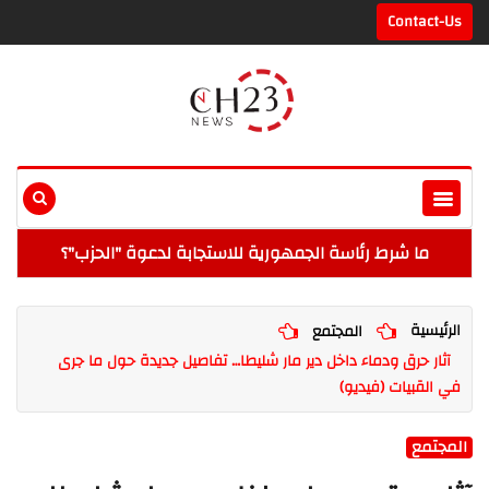
Contact-Us
ما شرط رئاسة الجمهورية للاستجابة لدعوة "الحزب"؟
الرئيسية
المجتمع
آثار حرق ودماء داخل دير مار شليطا… تفاصيل جديدة حول ما جرى
في القبيات (فيديو)
المجتمع