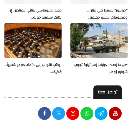
"جونيور" يسقط في لبنان...
مصدر دبلوماسي لبناني للميادين: إن
ومعلومات تحسم حقيقة..
كانت ستعقد جولة..
"هياها إجت".. دبابات إسرائيلية تجوب
رواتب النواب إلى 5 آلاف دولار شهرياً...
شوارع زوطر..
فكيف..
تواصل معنا