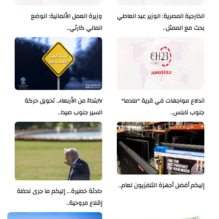
الخارجية المصرية: الوزير عبد العاطي
وزيرة العمل الألمانية: الوضع
بحث مع الممثل..
المالي كارثي..
اندلاع مواجهات في قرية "مادما"
Vابتداءً من الأربعاء.. تحويل حركة
جنوب نابلس..
السير جنوب صيدا..
إليكم أفضل أجهزة التلفزيون لعام..
حادثة خطيرة... إليكم ما جرى لحظة
إقلاع مروحية..