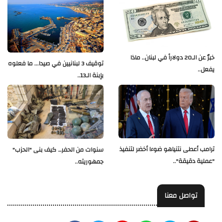
خبرٌ عن الـ20 دولاراً في لبنان.. ماذا
توقيف 3 لبنانيين في صيدا... ما فعلوه
يفعل..
بإبنة الـ13..
ترامب أعطى نتنياهو ضوءا أخضر لتنفيذ
سنوات من الحفر… كيف بنى "الحزب"
"عملية دقيقة"..
جمهوريته..
تواصل معنا