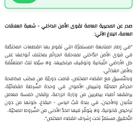
صدر عن المديرية العامة لقوى الأمن الداخلي - شعبة العلاقات
العامة، البلاغ الآتي:
"في إطار المتابعة المستمرّة التي تقوم بها القطعات المختصّة
في قوى الأمن الدّاخلي لملاحقة الجرائم بمختلف أنواعها على
كل الأراضي اللّبنانية وتوقيف مرتكبيها، ولا سيّما تلك المتعلّقة
بالأمن الغذائي.
وبالتّنسيق مع القضاء المختص، قامت دوريّة من مكتب مكافحة
الجرائم الماليّة وتبييض الأموال في وحدة الشّرطة القضائيّة،
يرافقها أطباء بيطريين من وزارة الزراعة، بإقفال خمسة معامل
للألبان والأجبان، في بلدة قبّ الياس - البقاع، كونها من دون
تراخيص قانونية، ولا يتوفّر فيها الحدّ الأدنى من الشّروط الصحيّة.
التّحقيق مستمرّ تحت إشراف القضاء المختص".