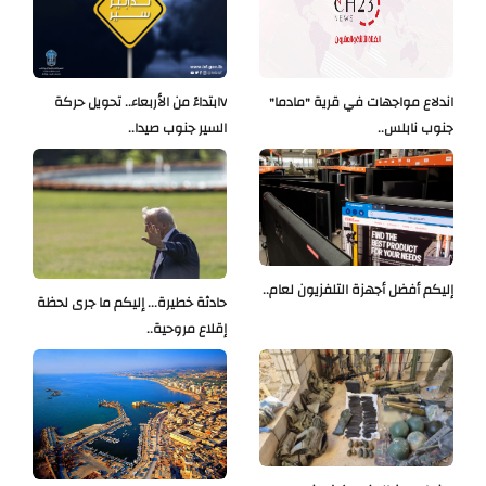
اندلاع مواجهات في قرية "مادما"
Vابتداءً من الأربعاء.. تحويل حركة
جنوب نابلس..
السير جنوب صيدا..
إليكم أفضل أجهزة التلفزيون لعام..
حادثة خطيرة... إليكم ما جرى لحظة
إقلاع مروحية..