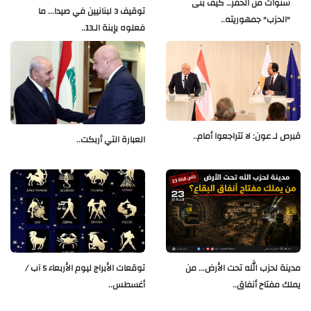
سنوات من الحفر… كيف بنى
توقيف 3 لبنانيين في صيدا... ما
"الحزب" جمهوريته..
فعلوه بإبنة الـ13..
قبرص لـ عون: لا تتراجعوا أمام..
العبارة التي أربكت..
مدينة لحزب الله تحت الأرض... من
توقعات الأبراج ليوم الأربعاء 5 آب /
يملك مفتاح أنفاق..
أغسطس..