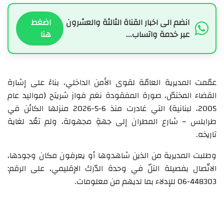
انضم الى اخبار القناة الثالثة والعشرون
اضغط
عبر خدمة واتساب...
هنا
عمّمت المديرية العامّة لقوى الأمن الداخلي، بناءً على إشارة
القضاء المختصّ، صورة المفقودة نغم فواز شريتح (مواليد عام
2005، لبنانية) التي غادرت منذ 6-5-2026 منزلها الكائن في
طرابلس – شارع المطران إلى جهةٍ مجهولة، ولم تعُد لغاية
تاريخه.
وطلبت المديرية من الذين شاهدوها أو يعرفون مكان وجودها،
الاتّصال بفصيلة التلّ في وحدة الدّرك الإقليمي، على الرقم:
448303-06 للإدلاء بما لديهم من معلومات.