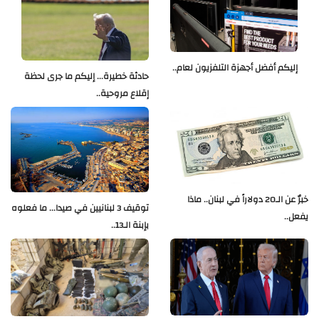
إليكم أفضل أجهزة التلفزيون لعام..
حادثة خطيرة... إليكم ما جرى لحظة
إقلاع مروحية..
خبرٌ عن الـ20 دولاراً في لبنان.. ماذا
توقيف 3 لبنانيين في صيدا... ما فعلوه
يفعل..
بإبنة الـ13..