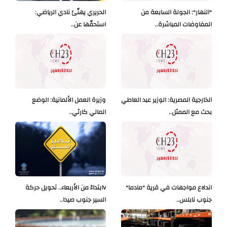
"النهار": الجولة السابعة من
الحريري يهنّئ نادي الرياضي:
المفاوضات المباشرة..
استحقّها عن..
الخارجية المصرية: الوزير عبد العاطي
وزيرة العمل الألمانية: الوضع
بحث مع الممثل..
المالي كارثي..
اندلاع مواجهات في قرية "مادما"
Vابتداءً من الأربعاء.. تحويل حركة
جنوب نابلس..
السير جنوب صيدا..