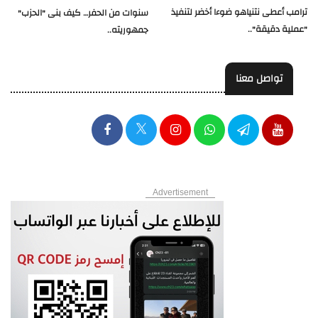
ترامب أعطى نتنياهو ضوءا أخضر لتنفيذ
سنوات من الحفر… كيف بنى "الحزب"
"عملية دقيقة"..
جمهوريته..
تواصل معنا
Advertisement