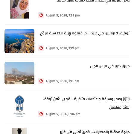
داخل منزلها في عكار... هكذا خسرت شابة حياتها
August 5, 2026, 7:58 pm
توقيف 3 لبنانيين في صيدا... ما فعلوه بإبنة الـ13 سنة مروّع
August 5, 2026, 7:19 pm
حريق كبير في ميس الجبل
August 5, 2026, 7:11 pm
ابتزاز بصور وسرقة واعتداءات متكررة... قوى الأمن توقف
ثلاثة متهمين
August 5, 2026, 6:06 pm
دراجة محمّلة بالمخدرات... كمين أمني في غزير