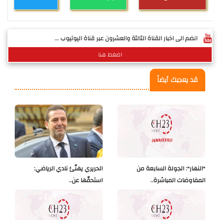
انضم الى اخبار القناة الثالثة والعشرون عبر قناة اليوتيوب ...
اضغط هنا
قد يعجبك أيضاً
"النهار": الجولة السابعة من
الحريري يهنّئ نادي الرياضي:
المفاوضات المباشرة..
استحقّها عن..