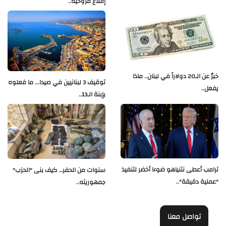
إقلاع مروحية..
خبرٌ عن الـ20 دولاراً في لبنان.. ماذا
توقيف 3 لبنانيين في صيدا... ما فعلوه
يفعل..
بإبنة الـ13..
ترامب أعطى نتنياهو ضوءا أخضر لتنفيذ
سنوات من الحفر… كيف بنى "الحزب"
"عملية دقيقة"..
جمهوريته..
تواصل معنا