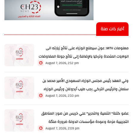
أخبار ذات صلة
معلومات MTV: عون سيطلع الوزراء على نتائج زيارته الى
الولايات المتحدة وتركيا بالإضافة إلى نتائج جولة المفاوضات
August 7, 2026, 2:12 pm
ولي العهد رئيس مجلس الوزراء السعودي الأمير محمد بن
سلمان والرئيس التركي رجب طيب أردوغان ورئيس الوزراء
August 7, 2026, 2:10 pm
الباكستاني شهباز شريف يوقعون "اتفاقية دفاعية"
عضو كتلة" التنمية والتحرير" علي خريس من صور: المناطق
التجريبية مزحة وعودة مؤسسات الدولة ضرورة ملحّة
August 7, 2026, 2:09 pm