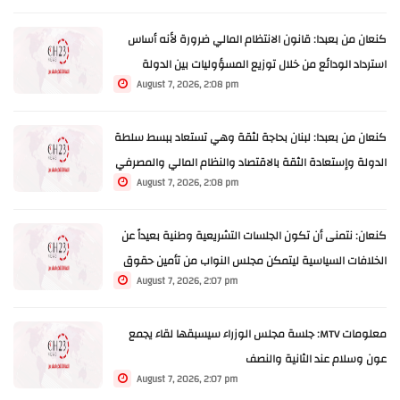
كنعان من بعبدا: قانون الانتظام المالي ضرورة لأنه أساس
استرداد الودائع من خلال توزيع المسؤوليات بين الدولة
August 7, 2026, 2:08 pm
والمصارف ومصرف لبنان
كنعان من بعبدا: لبنان بحاجة لثقة وهي تستعاد ببسط سلطة
الدولة وإستعادة الثقة بالاقتصاد والنظام المالي والمصرفي
August 7, 2026, 2:08 pm
وقد وضعت فخامة الرئيس بجو إقرار لجنة المال قانون إصلاح
المصارف
كنعان: نتمنى أن تكون الجلسات التشريعية وطنية بعيداً عن
الخلافات السياسية ليتمكن مجلس النواب من تأمين حقوق
August 7, 2026, 2:07 pm
الناس
معلومات MTV: جلسة مجلس الوزراء سيسبقها لقاء يجمع
عون وسلام عند الثانية والنصف
August 7, 2026, 2:07 pm