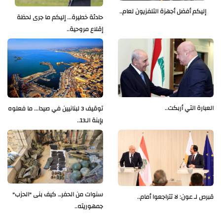
إليكم أفضل أجهزة التلفزيون لعام..
حادثة خطيرة... إليكم ما جرى لحظة
إقلاع مروحية..
العبارة التي أربكت..
توقيف 3 لبنانيين في صيدا... ما فعلوه
بإبنة الـ13..
سنوات من الحفر… كيف بنى "الحزب"
قبرص لـ عون: لا تتراجعوا أمام..
جمهوريته..