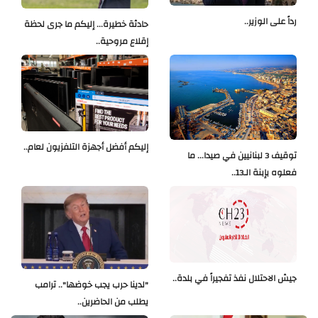
رداً على الوزير..
حادثة خطيرة... إليكم ما جرى لحظة
إقلاع مروحية..
إليكم أفضل أجهزة التلفزيون لعام..
توقيف 3 لبنانيين في صيدا... ما
فعلوه بإبنة الـ13..
جيش الاحتلال نفذ تفجيراً في بلدة..
"لدينا حرب يجب خوضها".. ترامب
يطلب من الحاضرين..