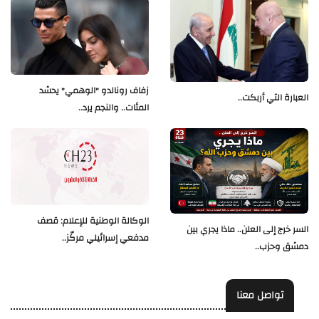
زفاف رونالدو "الوهمي" يحشد
العبارة التي أربكت..
المئات.. والنجم يرد..
الوكالة الوطنية للإعلام: قصف
السر خرج إلى العلن.. ماذا يجري بين
مدفعي إسرائيلي مركّز..
دمشق وحزب..
تواصل معنا