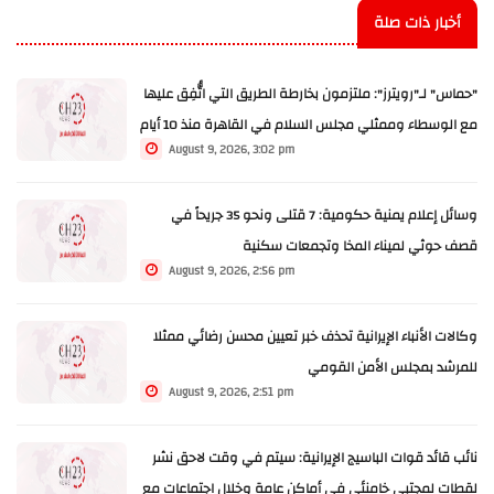
أخبار ذات صلة
"حماس" لـ"رويترز": ملتزمون بخارطة الطريق التي اتُّفِق عليها
مع الوسطاء وممثلي مجلس السلام في القاهرة منذ 10 أيام
August 9, 2026, 3:02 pm
وسائل إعلام يمنية حكومية: 7 قتلى ونحو 35 جريحاً في
قصف حوثي لميناء المخا وتجمعات سكنية
August 9, 2026, 2:56 pm
وكالات الأنباء الإيرانية تحذف خبر تعيين محسن رضائي ممثلا
للمرشد بمجلس الأمن القومي
August 9, 2026, 2:51 pm
نائب قائد قوات الباسيج الإيرانية: سيتم في وقت لاحق نشر
لقطات لمجتبى خامنئي في أماكن عامة وخلال اجتماعات مع