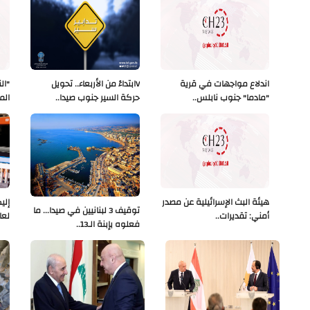
اندلاع مواجهات في قرية
Vابتداءً من الأربعاء.. تحويل
"ال
"مادما" جنوب نابلس..
حركة السير جنوب صيدا..
الم
هيئة البث الإسرائيلية عن مصدر
إلي
توقيف 3 لبنانيين في صيدا... ما
أمني: تقديرات..
لعا
فعلوه بإبنة الـ13..