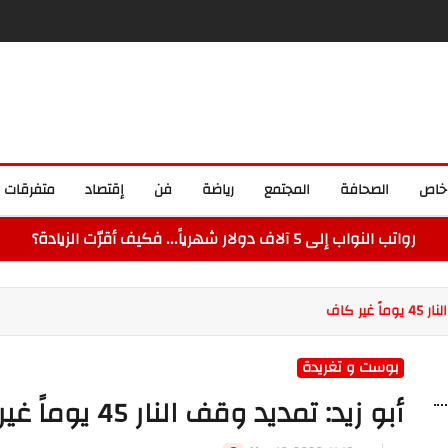
خاص
الصحافة
المجتمع
رياضة
فن
إقتصاد
متفرقات
رواتب النواب إلى 5 آلاف دولار شهرياً... فكيف أقرّت الزيادة؟
غير كاف
بوست و تغريدة
أبو زيد: تمديد وقف النار 45 يوماً غير كاف