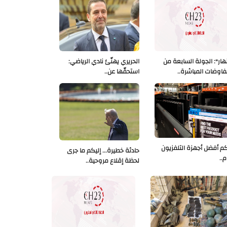
نهار": الجولة السابعة من
الحريري يهنّئ نادي الرياضي:
فاوضات المباشرة..
استحقّها عن..
كم أفضل أجهزة التلفزيون
حادثة خطيرة... إليكم ما جرى
م..
لحظة إقلاع مروحية..