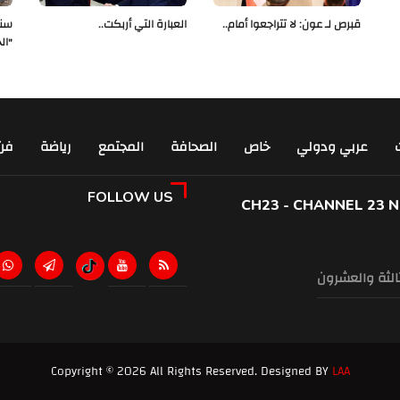
قبرص لـ عون: لا تتراجعوا أمام..
العبارة التي أربكت..
سنو
"ال
عربي ودولي
خاص
الصحافة
المجتمع
رياضة
فن
FOLLOW US
CH23 - CHANNEL 23 
ثالثة والعشرون
Copyright © 2026 All Rights Reserved. Designed BY
LAA