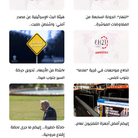
"النهار": الجولة السابعة من
هيئة البث الإسرائيلية عن مصدر
المفاوضات المباشرة..
أمني: واشنطن طلبت..
اندلاع مواجهات في قرية "مادما"
Vابتداءً من الأربعاء.. تحويل حركة
جنوب نابلس..
السير جنوب صيدا..
إليكم أفضل أجهزة التلفزيون لعام..
حادثة خطيرة... إليكم ما جرى لحظة
إقلاع مروحية..