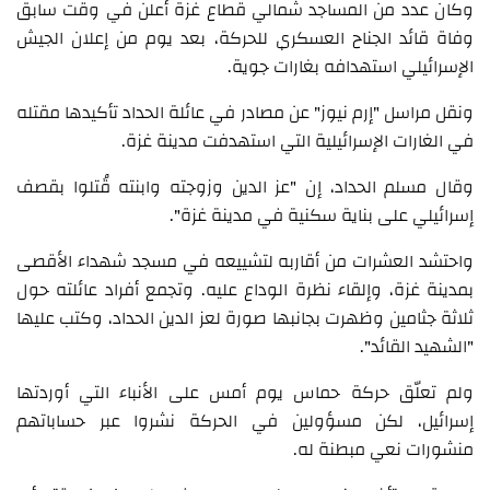
وكان عدد من المساجد شمالي قطاع غزة أعلن في وقت سابق
وفاة قائد الجناح العسكري للحركة، بعد يوم من إعلان الجيش
الإسرائيلي استهدافه بغارات جوية.
ونقل مراسل "إرم نيوز" عن مصادر في عائلة الحداد تأكيدها مقتله
في الغارات الإسرائيلية التي استهدفت مدينة غزة.
وقال مسلم الحداد، إن "عز الدين وزوجته وابنته قُتلوا بقصف
إسرائيلي على بناية سكنية في مدينة غزة".
واحتشد العشرات من أقاربه لتشييعه في مسجد شهداء الأقصى
بمدينة غزة، وإلقاء نظرة الوداع عليه. وتجمع أفراد عائلته حول
ثلاثة جثامين وظهرت بجانبها صورة لعز الدين الحداد، وكتب عليها
"الشهيد القائد".
ولم تعلّق حركة حماس يوم أمس على الأنباء التي أوردتها
إسرائيل، لكن مسؤولين في الحركة نشروا عبر حساباتهم
منشورات نعي مبطنة له.