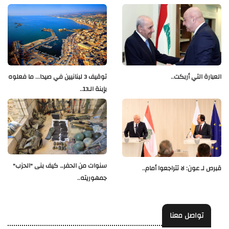
العبارة التي أربكت..
توقيف 3 لبنانيين في صيدا... ما فعلوه
بإبنة الـ13..
سنوات من الحفر… كيف بنى "الحزب"
قبرص لـ عون: لا تتراجعوا أمام..
جمهوريته..
تواصل معنا