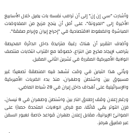
وأشارت "سي إن إن" إلى أن ترامب نفسه بات يميل خلال الأسابيع
الأخيرة إلى "المرونة"، على أمل أن ينجح مزيج من المفاوضات
المباشرة والضغوط الاقتصادية في "إحراج إيران وإبرام صفقة".
وأضاف التقرير أن هناك رغبة متزايدة داخل الدائرة المحيطة
بترامب لإيجاد مخرج من النزاع، خصوصًا مع اقتراب انتخابات منتصف
الولاية الأميركية المقررة في تشرين الثاني المقبل.
ويأتي هذا التباين في وقت تشهد فيه المنطقة تصعيدًا غير
مسبوق بين واشنطن وطهران، منذ بدء الضربات الأميركية
والإسرائيلية على أهداف داخل إيران في 28 شباط الماضي.
ورغم إعلان وقف إطلاق النار بين واشنطن وطهران في 8 نيسان،
فإن التوتر بقي قائمًا، مع فرض الولايات المتحدة حصارًا على
الموانئ الإيرانية، مقابل إعلان طهران قواعد خاصة لعبور السفن
عبر مضيق هرمز.