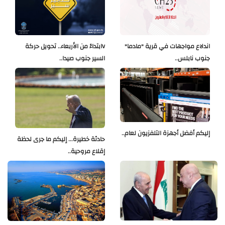
اندلاع مواجهات في قرية "مادما"
Vابتداءً من الأربعاء.. تحويل حركة
جنوب نابلس..
السير جنوب صيدا..
إليكم أفضل أجهزة التلفزيون لعام..
حادثة خطيرة... إليكم ما جرى لحظة
إقلاع مروحية..