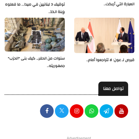
العبارة التي أربكت..
توقيف 3 لبنانيين في صيدا... ما فعلوه
بإبنة الـ13..
سنوات من الحفر… كيف بنى "الحزب"
قبرص لـ عون: لا تتراجعوا أمام..
جمهوريته..
تواصل معنا
Advertisement