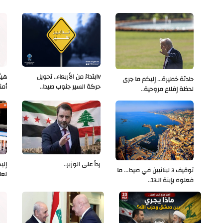
Vابتداءً من الأربعاء.. تحويل
هيئ
حادثة خطيرة... إليكم ما جرى
حركة السير جنوب صيدا..
أمن
لحظة إقلاع مروحية..
رداً على الوزير..
إلي
توقيف 3 لبنانيين في صيدا... ما
لعا
فعلوه بإبنة الـ13..