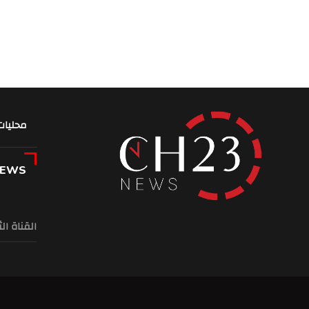
محليات
NEWS
القناة ال