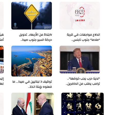
اندلاع مواجهات في قرية
Vابتداءً من الأربعاء.. تحويل
هيئ
"مادما" جنوب نابلس..
حركة السير جنوب صيدا..
أمن
"لدينا حرب يجب خوضها"..
إلي
توقيف 3 لبنانيين في صيدا... ما
ترامب يطلب من الحاضرين..
لعا
فعلوه بإبنة الـ13..