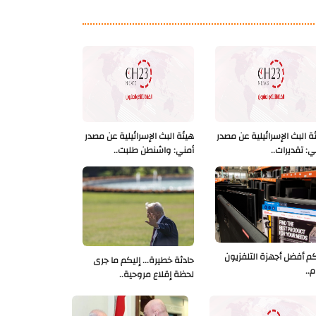
ة البث الإسرائيلية عن مصدر
هيئة البث الإسرائيلية عن مصدر
ي: تقديرات..
أمني: واشنطن طلبت..
كم أفضل أجهزة التلفزيون
حادثة خطيرة... إليكم ما جرى
م..
لحظة إقلاع مروحية..