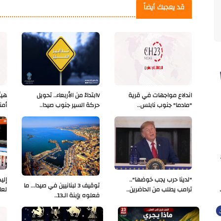
قد يعجبك أيضاً
اندلاع مواجهات في قرية
Vابتداءً من الأربعاء.. تحويل
هيئ
"مادما" جنوب نابلس..
حركة السير جنوب صيدا..
أمن
"لدينا حرب يجب خوضها"..
إلي
توقيف 3 لبنانيين في صيدا... ما
ترامب يطلب من الحاضرين..
لعا
فعلوه بإبنة الـ13..