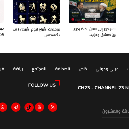
جيش
السر خرج إلى العلن.. ماذا يجري
توقعات الأبراج ليوم الأربعاء 5 آب
بلد
بين دمشق وحزب..
/ أغسطس..
عربي ودولي
خاص
الصحافة
المجتمع
رياضة
فن
FOLLOW US
CH23 - CHANNEL 23 
ثالثة والعشرون