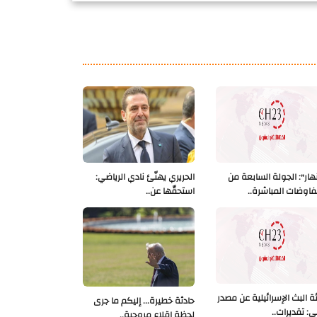
نهار": الجولة السابعة من
الحريري يهنّئ نادي الرياضي:
فاوضات المباشرة..
استحقّها عن..
ة البث الإسرائيلية عن مصدر
حادثة خطيرة... إليكم ما جرى
ي: تقديرات..
لحظة إقلاع مروحية..