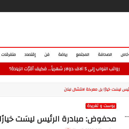
خاص
الصحافة
المجتمع
رياضة
فن
إقتصاد
متفرقات
رواتب النواب إلى 5 آلاف دولار شهرياً... فكيف أقرّت الزيادة؟
س ليسَت خيارًا بل معركة لانتشال لبنان
بوست و تغريدة
محفوض: مبادرة الرئيس ليسَت خيارًا 