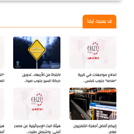
قد يعجبك أيضاً
اندلاع مواجهات في قرية
Vابتداءً من الأربعاء.. تحويل
"ال
"مادما" جنوب نابلس..
حركة السير جنوب صيدا..
الم
إليكم أفضل أجهزة التلفزيون
هيئة البث الإسرائيلية عن مصدر
هيئ
لعام..
أمني: واشنطن طلبت..
أمن