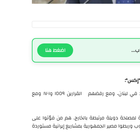
ب...
اضغط هنا
ة "إكس":
"مع تفشّي وباء فريق الثورة الإيرانية وربيب نظام بيت الأسد في لبنان، ومع رفضهم القرارين ١٥٥٩ و١٧٠١ ومع
ولة لمصلحة دويلة مرتبطة بالخارج. هم من فوّتوا على
نوب وربطوا مصير الجمهورية بمشاريع إيرانية مستوردة