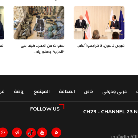
قبرص لـ عون: لا تتراجعوا أمام..
سنوات من الحفر… كيف بنى
الع
"الحزب" جمهوريته..
عربي ودولي
خاص
الصحافة
المجتمع
رياضة
فن
FOLLOW US
CH23 - CHANNEL 23 
ثالثة والعشرون