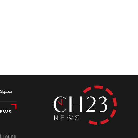
محليات
NEWS
القناة ال