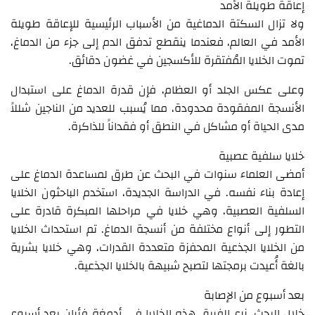
إعاقة طويلة الأمد
ولا تزال السكتة الدماغية من الأسباب الرئيسية للإعاقة طويلة
الأمد في العالم، فعندما ينقطع تدفق الدم إلى جزء من الدماغ،
تموت الخلايا المُفتقرة للأكسجين في غضون دقائق.
وعلى عكس الجلد أو العظام، فإن قدرة الدماغ على استبدال
الأنسجة المفقودة محدودة، مما يُسبب للعديد من الناجين شللاً
مدى الحياة أو مشاكل في النطق أو فقداناً للذاكرة.
خلايا سلفية عصبية
أمضى العلماء سنوات في البحث عن طرق لمساعدة الدماغ على
إعادة بناء نفسه. في الدراسة الجديدة، استخدم الباحثون الخلايا
السلفية العصبية، وهي خلايا في مراحلها المبكرة قادرة على
التطور إلى أنواع مختلفة من أنسجة الدماغ. تم استحداث الخلايا
من الخلايا الجذعية المحفزة متعددة القدرات، وهي خلايا بشرية
بالغة أُعيدت برمجتها لتصبح شبيهة بالخلايا الجذعية.
بعد أسبوع من الإصابة
خلال البحث، زرع الفريق هذه الخلايا في أدمغة فئران بعد أسبوع