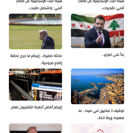
هيئة البث الإسرائيلية عن مصدر
هيئة البث الإسرائيلية عن مصدر
أمني: تقديرات..
أمني: واشنطن طلبت..
رداً على الوزير..
حادثة خطيرة... إليكم ما جرى لحظة
إقلاع مروحية..
إليكم أفضل أجهزة التلفزيون لعام..
توقيف 3 لبنانيين في صيدا... ما
فعلوه بإبنة الـ13..