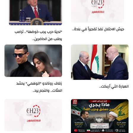
جيش الاحتلال نفذ تفجيراً في بلدة..
"لدينا حرب يجب خوضها".. ترامب
يطلب من الحاضرين..
زفاف رونالدو "الوهمي" يحشد
العبارة التي أربكت..
المئات.. والنجم يرد..