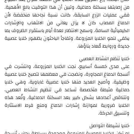
من إصابتها بسكتة دماغية. وتبين أن هذا التوقيت بالغ الأهمية.
ففي عمليات الزرع السابقة، كانت نسبة نجاحها منخفضة لأن
الدماغ المصاب كان لا يزال يعاني من الالتهاب والإشارات
الكيميائية السامة. وسمح الانتظار لعدة أيام باستقرار الظروف بما
يكفي لنمو الخلايا المزروعة. وتفاجأ الباحثون بظهور خلايا عصبية
جديدة وروابط مُعاد بناؤها.
خلايا تنظم النشاط العصبي
على مدى خمسة أسابيع، نجت الخلايا المزروعة، وانتشرت في
أنسجة الدماغ المجاورة، ونضجت في معظمها لتصبح خلايا عصبية
وظيفية. وأصبح العديد منها خلايا عصبية غاباوية، وهي خلايا
دماغية مثبطة متخصصة تساعد في تنظيم النشاط العصبي،
وتتناقص أعدادها بشكل كبير بعد السكتة الدماغية. وتُعد هذه
الخلايا ضرورية لموازنة إشارات الدماغ ومنع فرط الاستثارة
وتنسيق الحركة.
خلايا نشيطة التواصل
لم تكن الخلايا العصبية المزروعة موجودة ببساطة بجانب أنسجة