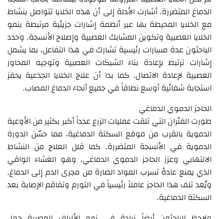
الدماغ المتضررة. أشارت الأدلة إلى أن هذه الخلايا تتواصل بنشاط
مع الخلايا المحيطة بها عبر أنظمة إشارات جزيئية مرتبطة بنمو
الخلايا العصبية وتكوين المشابك العصبية وإصلاح الأنسجة. وحدد
الباحثون عدة مسارات رئيسية تشارك في هذا التفاعل، بما يشمل
إشارات ترتبط بإعادة بناء الشبكات العصبية وتوجيه المحاور
العصبية لإعادة الاتصال. كما بدا أن علاج الخلايا الجذعية يحفز
استجابة شفائية أوسع نطاقاً في جميع أنحاء الدماغ المصاب.
الحاجز الدموي الدماغي
طورت الفئران التي تلقت عمليات الزرع عدداً أكبر بكثير من الأوعية
الدموية بالقرب من موقع السكتة الدماغية، مما حسّن الدورة
الدموية في الأنسجة المتضررة. كما قلل العلاج من النشاط
الالتهابي وعزز الحاجز الدموي الدماغي، وهو الغشاء الواقي
الذي يمنع عادةً تسرب المواد الضارة من مجرى الدم إلى الدماغ.
ويُعد تلف هذا الحاجز عاملاً رئيسياً في التورم وتفاقم الإصابة بعد
السكتة الدماغية.
ولاحظ الباحثون أيضاً زيادة في نمو الألياف العصبية حول