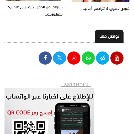
سنوات من الحفر… كيف بنى "الحزب"
قبرص لـ عون: لا تتراجعوا أمام..
جمهوريته..
تواصل معنا
Advertisement