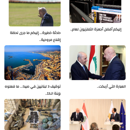
إليكم أفضل أجهزة التلفزيون لعام..
حادثة خطيرة... إليكم ما جرى لحظة
إقلاع مروحية..
العبارة التي أربكت..
توقيف 3 لبنانيين في صيدا... ما فعلوه
بإبنة الـ13..