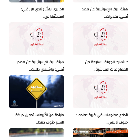
هيئة البث الإسرائيلية عن مصدر
الحريري يهنّئ نادي الرياضي:
أمني: تقديرات..
استحقّها عن..
"النهار": الجولة السابعة من
هيئة البث الإسرائيلية عن مصدر
المفاوضات المباشرة..
أمني: واشنطن طلبت..
اندلاع مواجهات في قرية "مادما"
Vابتداءً من الأربعاء.. تحويل حركة
جنوب نابلس..
السير جنوب صيدا..