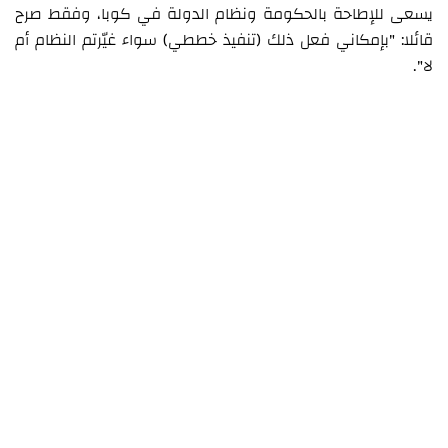
يسعى للإطاحة بالحكومة ونظام الدولة في كوبا، وفقط صرح
قائلا: "بإمكاني فعل ذلك (تنفيذ خططي) سواء غيّرتم النظام أم
لا".