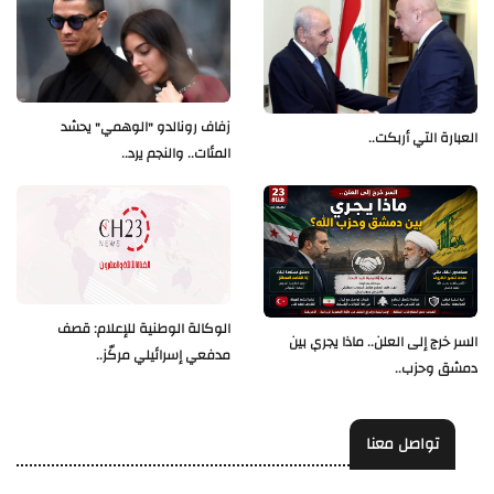
زفاف رونالدو "الوهمي" يحشد
العبارة التي أربكت..
المئات.. والنجم يرد..
الوكالة الوطنية للإعلام: قصف
السر خرج إلى العلن.. ماذا يجري بين
مدفعي إسرائيلي مركّز..
دمشق وحزب..
تواصل معنا