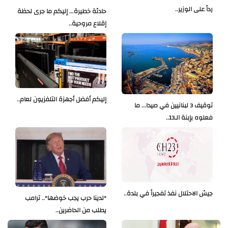
رداً على الوزير..
حادثة خطيرة... إليكم ما جرى لحظة
إقلاع مروحية..
إليكم أفضل أجهزة التلفزيون لعام..
توقيف 3 لبنانيين في صيدا... ما
فعلوه بإبنة الـ13..
جيش الاحتلال نفذ تفجيراً في بلدة..
"لدينا حرب يجب خوضها".. ترامب
يطلب من الحاضرين..