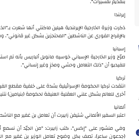
بتقديم تفسيرات".
إيرلندا
ذكرت وزيرة الخارجية الإيرلندية هيلين ماكنتي أنها شعرت بـ"الذ
بالإفراج الفوري عن الناشطين "المحتجزين بشكل غير قانوني"، و
إسبانيا
صرّح وزير الخارجية الإسباني خوسيه مانويل ألباريس بأنه تم اس
للفيديو أن "ذلك التعامل وحشي ومخزٍ وغير إنساني".
تركيا
انتقدت تركيا الحكومة الإسرائيلية بشدة على خلفية مقطع الفيدي
أخرى للعالم بشكل علني العقلية العنيفة لحكومة (بنيامين) نتني
ألمانيا
اعتبر السفير الألماني شتيفن زايبرت أن تعامل بن غفير مع الناشطي
وفي منشور على "إكس"، كتب زايبرت: "من الجيّد أن نسمع أصو
(جدعون ساعر)، تصف بكل وضوح تعامل الوزير بن غفير مع المح