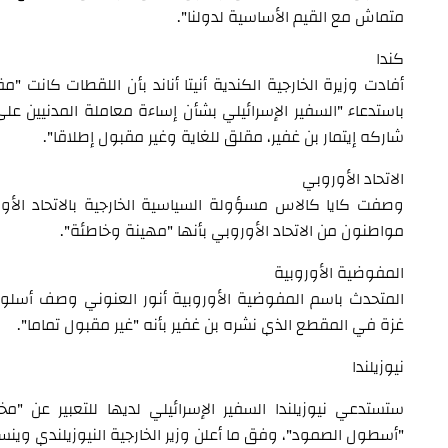
متماش مع القيم الأساسية لدولنا".
كندا
أفادت وزيرة الخارجية الكندية أنيتا أناند بأن اللقطات كانت "
باستدعاء "السفير الإسرائيلي بشأن إساءة معاملة المدنيين على
شاركه إيتمار بن غفير، مقلق للغاية وغير مقبول إطلاقا".
الاتحاد الأوروبي
وصفت كايا كالاس مسؤولة السياسية الخارجية بالاتحاد ال
مواطنون من الاتحاد الأوروبي بأنها "مهينة وخاطئة".
المفوضية الأوروبية
المتحدث باسم المفوضية الأوروبية أنور العنوني وصف أسلو
غزة في المقطع الذي نشره بن غفير بأنه "غير مقبول تماما".
نيوزيلندا
ستستدعي نيوزيلندا السفير الإسرائيلي لديها للتعبير عن "
"أسطول الصمود"، وفق ما أعلن وزير الخارجية النيوزيلندي وينست