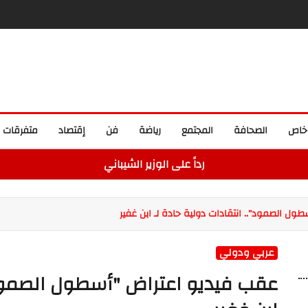
خاص
الصحافة
المجتمع
رياضة
فن
إقتصاد
متفرقات
رداً على الوزير الشيباني
ل الصمود".. انتقادات دولية حادة لـ ابن غفير
عربي ودولي
عقب فيديو اعتراض "أسطول الصمود".