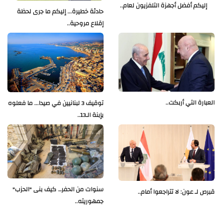
إليكم أفضل أجهزة التلفزيون لعام..
حادثة خطيرة... إليكم ما جرى لحظة
إقلاع مروحية..
العبارة التي أربكت..
توقيف 3 لبنانيين في صيدا... ما فعلوه
بإبنة الـ13..
سنوات من الحفر… كيف بنى "الحزب"
قبرص لـ عون: لا تتراجعوا أمام..
جمهوريته..