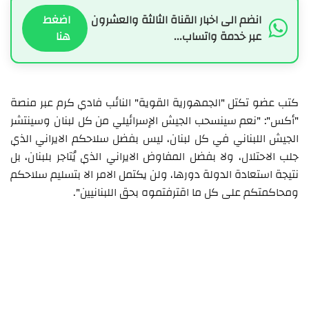
انضم الى اخبار القناة الثالثة والعشرون
اضغط
عبر خدمة واتساب...
هنا
كتب عضو تكتل "الجمهورية القوية" النائب فادي كرم عبر منصة
"أكس": "نعم سينسحب الجيش الإسرائيلي من كل لبنان وسينتشر
الجيش اللبناني في كل لبنان، ليس بفضل سلاحكم الايراني الذي
جلب الاحتلال، ولا بفضل المفاوض الايراني الذي يُتاجر بلبنان، بل
نتيجة استعادة الدولة دورها، ولن يكتمل الامر الا بتسليم سلاحكم
ومحاكمتكم على كل ما اقترفتموه بحق اللبنانيين".