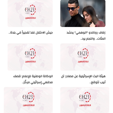
زفاف رونالدو "الوهمي" يحشد
جيش الاحتلال نفذ تفجيراً في بلدة..
المئات.. والنجم يرد..
هيئة البث الإسرائيلية عن مصادر: تل
الوكالة الوطنية للإعلام: قصف
أبيب تتوقع..
مدفعي إسرائيلي مركّز..