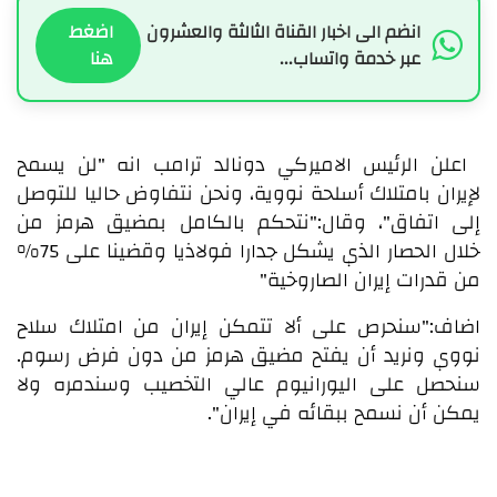
انضم الى اخبار القناة الثالثة والعشرون
اضغط
عبر خدمة واتساب...
هنا
اعلن الرئيس الاميركي دونالد ترامب انه "لن يسمح
لإيران بامتلاك أسلحة نووية، ونحن نتفاوض حاليا للتوصل
إلى اتفاق"، وقال:"نتحكم بالكامل بمضيق هرمز من
خلال الحصار الذي يشكل جدارا فولاذيا وقضينا على 75%
من قدرات إيران الصاروخية"
اضاف:"سنحرص على ألا تتمكن إيران من امتلاك سلاح
نووي ونريد أن يفتح مضيق هرمز من دون فرض رسوم.
سنحصل على اليورانيوم عالي التخصيب وسندمره ولا
يمكن أن نسمح ببقائه في إيران".