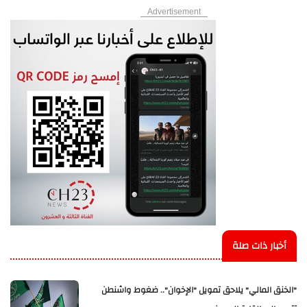
Advertisement
أخبار ذات صلة
"الخنق المالي" يلاحق تمويل "الإخوان".. ضغوط واشنطن