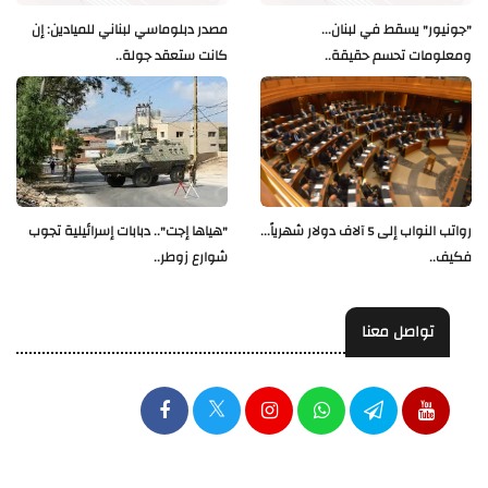
"جونيور" يسقط في لبنان...
مصدر دبلوماسي لبناني للميادين: إن
ومعلومات تحسم حقيقة..
كانت ستعقد جولة..
رواتب النواب إلى 5 آلاف دولار شهرياً...
"هياها إجت".. دبابات إسرائيلية تجوب
فكيف..
شوارع زوطر..
تواصل معنا