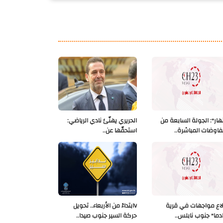
نهار": الجولة السابعة من
الحريري يهنّئ نادي الرياضي:
فاوضات المباشرة..
استحقّها عن..
لاع مواجهات في قرية
Vابتداءً من الأربعاء.. تحويل
دما" جنوب نابلس..
حركة السير جنوب صيدا..