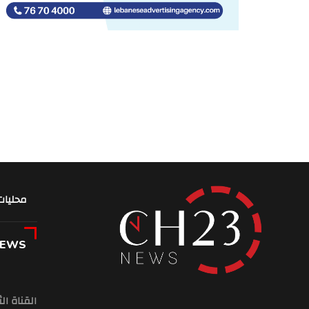
محليات
NEWS
القناة ال