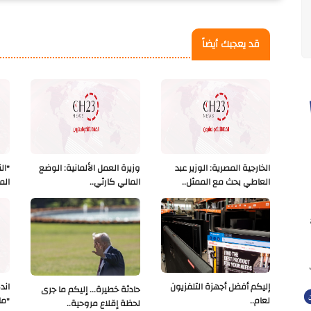
قد يعجبك أيضاً
الخارجية المصرية: الوزير عبد
وزيرة العمل الألمانية: الوضع
"ال
العاطي بحث مع الممثل..
المالي كارثي..
الم
إليكم أفضل أجهزة التلفزيون
اند
حادثة خطيرة... إليكم ما جرى
لعام..
"ما
لحظة إقلاع مروحية..