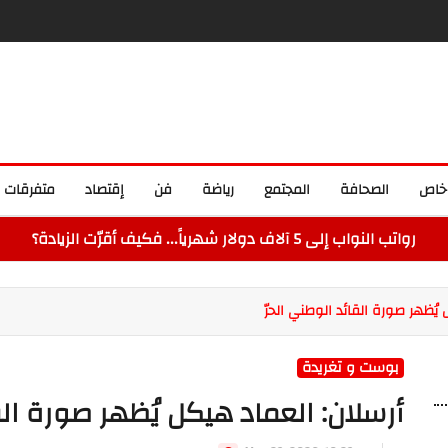
خاص
الصحافة
المجتمع
رياضة
فن
إقتصاد
متفرقات
رواتب النواب إلى 5 آلاف دولار شهرياً... فكيف أقرّت الزيادة؟
يُظهر صورة القائد الوطني الحرّ
بوست و تغريدة
أرسلان: العماد هيكل يُظهر صورة الق