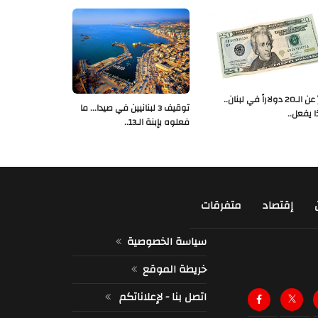
خبرٌ عن الـ20 دولاراً في لبنان..
توقيف 3 لبنانيين في صيدا... ما
ا يفعل..
فعلوه بإبنة الـ13..
إقتصاد
متفرقات
سياسة الخصوصية
خريطة الموقع
اتصل بنا - لإعلاناتكم