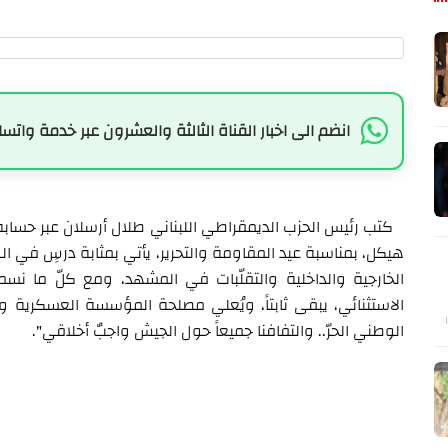
انضم الى اخبار القناة الثالثة والعشرون عبر خدمة واتسا
كتب رئيس الحزب الديمقراطي اللبناني طلال أرسلان عبر حسابه 
هيكل، بمناسبة عيد المقاومة والتحرير، يأتي بمثابة درسٍ في ا
الخارجية والداخلية والتقلّبات في المشهد، ومع كلّ ما 
الاستثنائي، يبقى ثابتاً، ويُعلي مصلحة المؤسسة العسكرية 
الوطني الحرّ.. والتفافنا جميعاً حول الجيش واجبٌ أخلاقي".