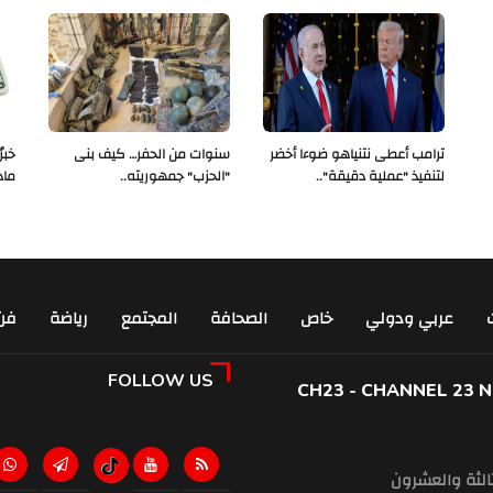
ترامب أعطى نتنياهو ضوءا أخضر
سنوات من الحفر… كيف بنى
لتنفيذ "عملية دقيقة"..
"الحزب" جمهوريته..
ماذ
عربي ودولي
خاص
الصحافة
المجتمع
رياضة
فن
FOLLOW US
CH23 - CHANNEL 23 
ثالثة والعشرون