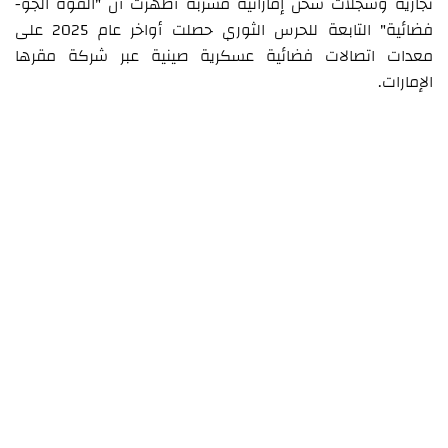
تجارية وسجلات شحن إماراتية مسرّبة أظهرت أن "القوة الجو-
فضائية" التابعة للحرس الثوري حصلت أواخر عام 2025 على
معدات اتصالات فضائية عسكرية صينية عبر شركة مقرها
الإمارات.