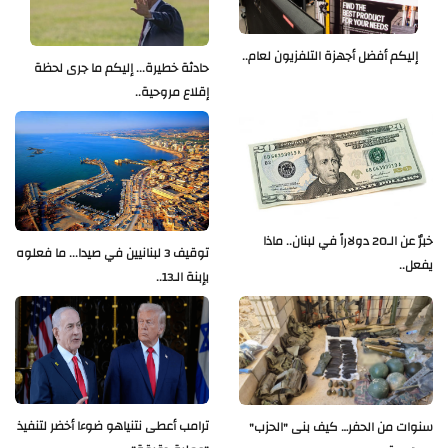
إليكم أفضل أجهزة التلفزيون لعام..
حادثة خطيرة... إليكم ما جرى لحظة
إقلاع مروحية..
خبرٌ عن الـ20 دولاراً في لبنان.. ماذا
توقيف 3 لبنانيين في صيدا... ما فعلوه
يفعل..
بإبنة الـ13..
ترامب أعطى نتنياهو ضوءا أخضر لتنفيذ
سنوات من الحفر… كيف بنى "الحزب"