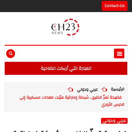
Contact-Us
العبارة التي أربكت الضاحية
الرئيسية
عربي ودولي
فضيحة تهزّ الخليج... شركة إماراتية هرّبت معدات عسكرية إلى
الحرس الثوري
عربي ودولي