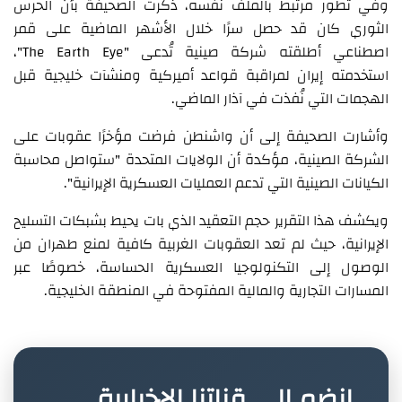
وفي تطور مرتبط بالملف نفسه، ذكّرت الصحيفة بأن الحرس
الثوري كان قد حصل سرًا خلال الأشهر الماضية على قمر
اصطناعي أطلقته شركة صينية تُدعى "The Earth Eye"،
استخدمته إيران لمراقبة قواعد أميركية ومنشآت خليجية قبل
الهجمات التي نُفذت في آذار الماضي.
وأشارت الصحيفة إلى أن واشنطن فرضت مؤخرًا عقوبات على
الشركة الصينية، مؤكدة أن الولايات المتحدة "ستواصل محاسبة
الكيانات الصينية التي تدعم العمليات العسكرية الإيرانية".
ويكشف هذا التقرير حجم التعقيد الذي بات يحيط بشبكات التسليح
الإيرانية، حيث لم تعد العقوبات الغربية كافية لمنع طهران من
الوصول إلى التكنولوجيا العسكرية الحساسة، خصوصًا عبر
المسارات التجارية والمالية المفتوحة في المنطقة الخليجية.
انضم إلى قناتنا الإخبارية