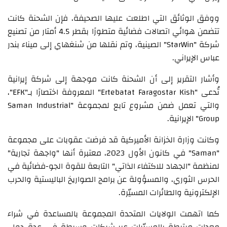
ووفق الوثائق التي اطلعت عليها الصحيفة، فإن الشحنة كانت
تتضمن هوائي اتصالات فضائية متطورًا بقطر 4.5 أمتار من تصنيع
شركة "StarWin" الصينية، وتم نقلها من شنغهاي إلى ميناء بندر
عباس الإيراني.
وأشار التقرير إلى أن الشحنة كانت موجهة إلى شركة إيرانية
تُدعى "Ertebatat Faragostar Kish" المعروفة اختصارًا بـ"EFK"،
والتي تعمل ضمن مشروع تابع لمجموعة "Saman Industrial
Group" الإيرانية.
وكانت وزارة الخزانة الأميركية قد فرضت عقوبات على مجموعة
"Saman" في كانون الأول 2023، معتبرة أنها "واجهة تجارية"
لمنظمة "الجهاد للاكتفاء الذاتي" التابعة للقوة الجو-فضائية في
الحرس الثوري، والمسؤولة عن برامج الصواريخ الباليستية والحرب
الإلكترونية والطائرات المسيّرة.
كما اتهمت الولايات المتحدة المجموعة بالمساعدة في شراء