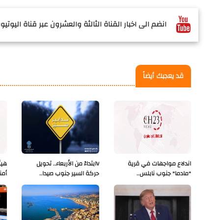
انضم الى اخبار القناة الثالثة والعشرون عبر قناة اليوتيوب
قد يعجبك أيضاً
اندلاع مواجهات في قرية
Vابتداءً من الأربعاء.. تحويل
هيئ
"مادما" جنوب نابلس..
حركة السير جنوب صيدا..
أمن