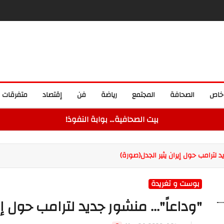
خاص
الصحافة
المجتمع
رياضة
فن
إقتصاد
متفرقات
بيت الصحافية… بوابة النفوذ!
د لترامب حول إيران يثير الجدل(صورة)
بوست و تغريدة
"وداعاً"... منشور جديد لترامب حول إي