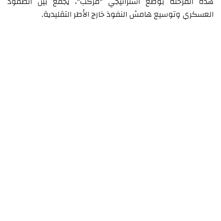
هذه المرحلة بوضع استراتيجي "مركّب"، يجمع بين الصمود
العسكري وتوسيع هامش النفوذ خارج الأطر التقليدية.