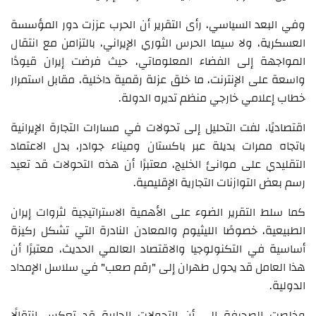
وفي البعد السياسي، رأى التقرير أن الحرب عززت دور المؤسسة
العسكرية، ولا سيما الحرس الثوري الإيراني، بالتزامن مع انتقال
المواجهة إلى الفضاء المعلوماتي، حيث فرضت إيران قيودًا
واسعة على الإنترنت، ما خلق عزلة رقمية داخلية، مقابل استمرار
خطاب إعلامي خارجي منظم تديره الدولة.
اقتصاديًا، لفت التحليل إلى تحولات في مسارات التجارة الإيرانية
باتجاه ممرات بديلة عبر باكستان وميناء جوادر، بدل الاعتماد
التقليدي على موانئ الخليج، معتبرًا أن هذه التحولات قد تعيد
رسم بعض التوازنات التجارية الإقليمية.
كما سلط التقرير الضوء على الأهمية الاستراتيجية لثروات إيران
الطبيعية، خصوصًا الليثيوم والمعادن النادرة التي تشكل ركيزة
أساسية في التكنولوجيا والاقتصاد العالمي الحديث، معتبرًا أن
هذا العامل قد يحول طهران إلى "رقم صعب" في سلاسل الإمداد
الدولية.
وخلصت الصحيفة إلى أن التحولات الجارية قد تعكس انتقالًا