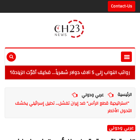
Contact-Us
رواتب النواب إلى 5 آلاف دولار شهرياً... فكيف أقرّت الزيادة؟
الرئيسية
عربي ودولي
"استراتيجية قطع الرأس" ضد إيران تفشل... تحليل إسرائيلي يكشف
التحول الأخطر
عربي ودولي