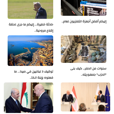
إليكم أفضل أجهزة التلفزيون لعام..
حادثة خطيرة... إليكم ما جرى لحظة
إقلاع مروحية..
سنوات من الحفر… كيف بنى
توقيف 3 لبنانيين في صيدا... ما
"الحزب" جمهوريته..
فعلوه بإبنة الـ13..