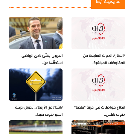
قد يعجبك أيضاً
"النهار": الجولة السابعة من
الحريري يهنّئ نادي الرياضي:
المفاوضات المباشرة..
استحقّها عن..
اندلاع مواجهات في قرية "مادما"
Vابتداءً من الأربعاء.. تحويل حركة
جنوب نابلس..
السير جنوب صيدا..