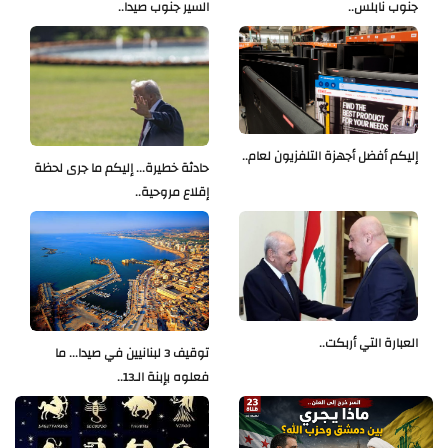
جنوب نابلس..
السير جنوب صيدا..
إليكم أفضل أجهزة التلفزيون لعام..
حادثة خطيرة... إليكم ما جرى لحظة
إقلاع مروحية..
العبارة التي أربكت..
توقيف 3 لبنانيين في صيدا... ما
فعلوه بإبنة الـ13..