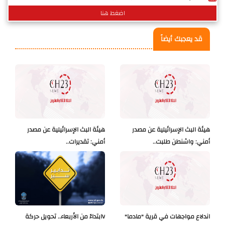
اضغط هنا
قد يعجبك أيضاً
هيئة البث الإسرائيلية عن مصدر
هيئة البث الإسرائيلية عن مصدر
أمني: واشنطن طلبت..
أمني: تقديرات..
اندلاع مواجهات في قرية "مادما"
Vابتداءً من الأربعاء.. تحويل حركة