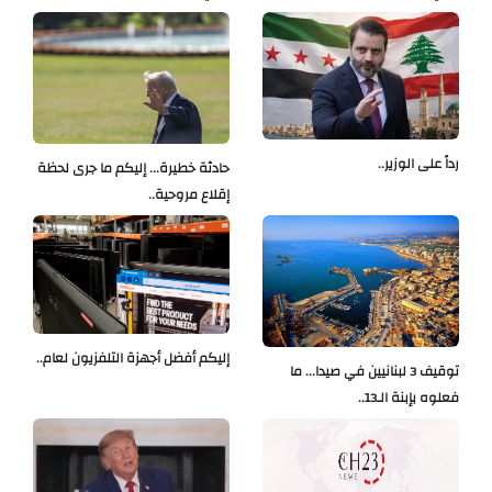
رداً على الوزير..
حادثة خطيرة... إليكم ما جرى لحظة
إقلاع مروحية..
إليكم أفضل أجهزة التلفزيون لعام..
توقيف 3 لبنانيين في صيدا... ما
فعلوه بإبنة الـ13..