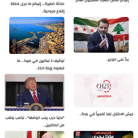
إليكم أفضل أجهزة التلفزيون لعام..
حادثة خطيرة... إليكم ما جرى لحظة
إقلاع مروحية..
رداً على الوزير..
توقيف 3 لبنانيين في صيدا... ما
فعلوه بإبنة الـ13..
جيش الاحتلال نفذ تفجيراً في بلدة..
"لدينا حرب يجب خوضها".. ترامب يطلب
من الحاضرين..