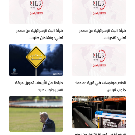
هيئة البث الإسرائيلية عن مصدر
هيئة البث الإسرائيلية عن مصدر
أمني: تقديرات..
أمني: واشنطن طلبت..
اندلاع مواجهات في قرية "مادما"
Vابتداءً من الأربعاء.. تحويل حركة
جنوب نابلس..
السير جنوب صيدا..