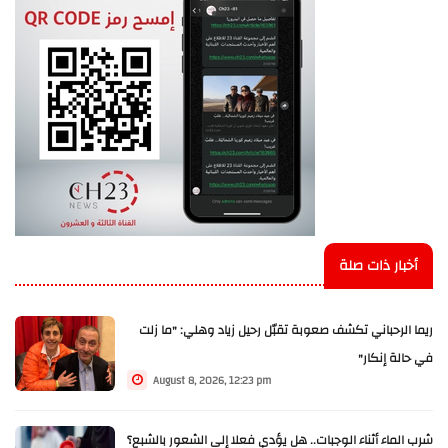
أخبار ذات صلة
ريما الرحباني تكشف صعوبة تقبّل رحيل زياد وهلي: "ما زلت
في حالة إنكار"
August 8, 2026, 12:23 pm
شرب الماء أثناء الوجبات.. هل يؤدي فعلا إلى الشعور بالشبع؟