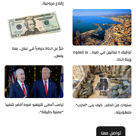
إقلاع مروحية..
خبرٌ عن الـ20 دولاراً في لبنان.. ماذا
توقيف 3 لبنانيين في صيدا... ما فعلوه
يفعل..
بإبنة الـ13..
ترامب أعطى نتنياهو ضوءا أخضر لتنفيذ
سنوات من الحفر… كيف بنى "الحزب"
"عملية دقيقة"..
جمهوريته..
تواصل معنا