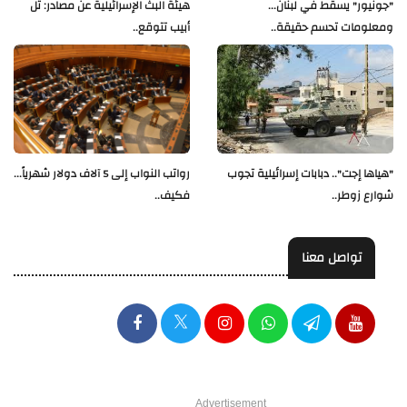
"جونيور" يسقط في لبنان...
هيئة البث الإسرائيلية عن مصادر: تل
ومعلومات تحسم حقيقة..
أبيب تتوقع..
"هياها إجت".. دبابات إسرائيلية تجوب
رواتب النواب إلى 5 آلاف دولار شهرياً...
شوارع زوطر..
فكيف..
تواصل معنا
Advertisement