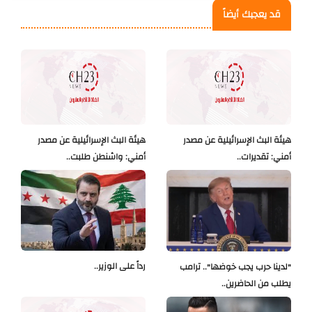
قد يعجبك أيضاً
هيئة البث الإسرائيلية عن مصدر
هيئة البث الإسرائيلية عن مصدر
أمني: تقديرات..
أمني: واشنطن طلبت..
رداً على الوزير..
"لدينا حرب يجب خوضها".. ترامب
يطلب من الحاضرين..