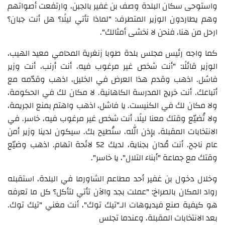
واستوحى سكان البلدة وصف بن غفير بالجبن، وارتفعت أصواتهم
وهم يطاردون الوزير المتطرف: "لماذا تأتي ليلًا؟ هل أنت جبان؟
ارحل من هنا، فنحن لا نخشى أمثالك".
كما واجه رئيس مجلس بلدة طوبا زنغرية المحامي معيد الهيب،
الوزير قائلًا: "أنت شخص غير مرغوب فيه، أنت أرنب، أنت وزير
فاشل. اذهب وقدم هذا العرض في الخليل، اذهب وقدّمه مع
أتباعك. أنت خريج المدرسة الكاهانية. لا مكان لك في الحكومة،
ولا مكان لك في الكنيست. يا فاشل، اذهب واهتم بمنع الجريمة،
ولا تُضيّع وقتك معنا ليلًا. أنت شخص غير مرغوب فيه، خاسر. في
الانتخابات المقبلة، بإذن الله، سنُطيح بك. سيكون لدينا وزير أمن
عام ناجح. أنت مُدان بجناية، لديك 52 لائحة اتهام. اذهب وضيّع
وقتك مع جماعة "أبناء التلال"، يا خاسر".
وخلال دخول بن غفير أحد مطاعم الشاورما في البلدة، استقبله
رواد المكان بالصراخ: "عملت بجد والآن تأتي لتأكل؟ كل ما تعرفه
هو كيفية صنع فيديوهات الـ"تيك توك"، أنت مغني "تيك توك.
بعد الانتخابات المقبلة، وعندما تجلس