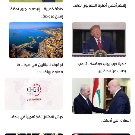
إليكم أفضل أجهزة التلفزيون لعام..
حادثة خطيرة... إليكم ما جرى لحظة
إقلاع مروحية..
"لدينا حرب يجب خوضها".. ترامب
توقيف 3 لبنانيين في صيدا... ما
يطلب من الحاضرين..
فعلوه بإبنة الـ13..
جيش الاحتلال نفذ تفجيراً في بلدة..
العبارة التي أربكت..