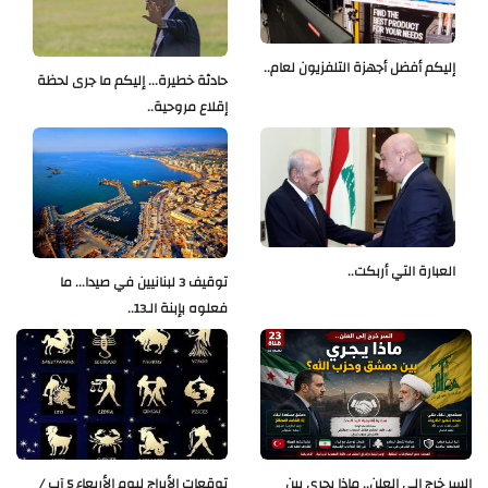
إليكم أفضل أجهزة التلفزيون لعام..
حادثة خطيرة... إليكم ما جرى لحظة
إقلاع مروحية..
العبارة التي أربكت..
توقيف 3 لبنانيين في صيدا... ما
فعلوه بإبنة الـ13..
السر خرج إلى العلن.. ماذا يجري بين
توقعات الأبراج ليوم الأربعاء 5 آب /