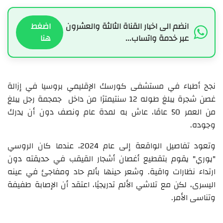
انضم الى اخبار القناة الثالثة والعشرون
اضغط
عبر خدمة واتساب...
هنا
نجح أطباء في مستشفى كورسك الإقليمي بروسيا في إزالة
غصن شجرة يبلغ طوله 12 سنتيمترًا من داخل جمجمة رجل يبلغ
من العمر 50 عامًا، عاش به لمدة عام ونصف دون أن يدرك
وجوده.
وتعود تفاصيل الواقعة إلى عام 2024، عندما كان الروسي
"يوري" يقوم بتقطيع أغصان أشجار القيقب في حديقته دون
ارتداء نظارات واقية. وشعر حينها بألم حاد ومفاجئ في عينه
اليسرى، لكن مع تلاشي الألم تدريجيًا، اعتقد أن الإصابة طفيفة
وتناسى الأمر.