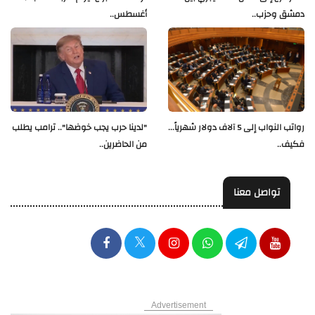
دمشق وحزب..
أغسطس..
رواتب النواب إلى 5 آلاف دولار شهرياً...
"لدينا حرب يجب خوضها".. ترامب يطلب
فكيف..
من الحاضرين..
تواصل معنا
Advertisement