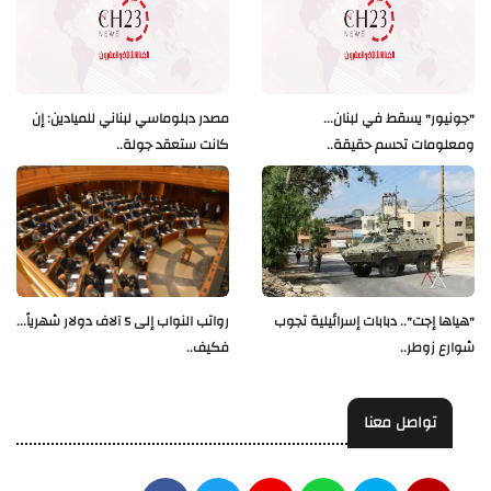
"جونيور" يسقط في لبنان...
مصدر دبلوماسي لبناني للميادين: إن
ومعلومات تحسم حقيقة..
كانت ستعقد جولة..
"هياها إجت".. دبابات إسرائيلية تجوب
رواتب النواب إلى 5 آلاف دولار شهرياً...
شوارع زوطر..
فكيف..
تواصل معنا