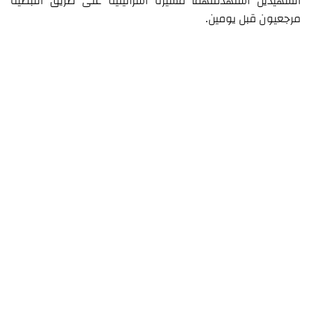
الشهيدين استهدفتهما مسيرة اسرائيلية على طريق النبطية
مرجعيون قبل يومين.