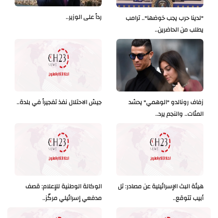
رداً على الوزير..
"لدينا حرب يجب خوضها".. ترامب
يطلب من الحاضرين..
زفاف رونالدو "الوهمي" يحشد
جيش الاحتلال نفذ تفجيراً في بلدة..
المئات.. والنجم يرد..
هيئة البث الإسرائيلية عن مصادر: تل
الوكالة الوطنية للإعلام: قصف
أبيب تتوقع..
مدفعي إسرائيلي مركّز..