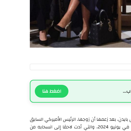
ب...
اضغط هنا
 بايدن، بعد زعمها أن زوجها، الرئيس الأميركي السابق
جو بايدن، ربما تعرض لسكتة دماغية خلال مناظرته مع ترامب في يونيو 2024، والتي أدت لاحقا إلى انسحابه من