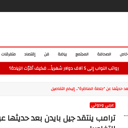
خاص
الصحافة
المجتمع
رياضة
فن
إقتصاد
متفرقات
رواتب النواب إلى 5 آلاف دولار شهرياً... فكيف أقرّت الزيادة؟
عد حديثها عن "جلطة المناظرة".. إليكم التفاصيل
عربي ودولي
ترامب ينتقد جيل بايدن بعد حديثها ع