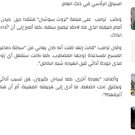
السباق الرئاسي في ذلك العام.
وكتب ترامب على منصة "تروث سوشال" منتقدا جيل بايدن بس
أمام خليفته الذي عاد لاحقا ليصبح سلفه، كما ألمح إلى أن "أدا
آنذاك.
وقال ترامب: "قالت إنها ظنت أنه كان يعاني من "سكتة دماغية
المسرح لمساعدة زوجها المضطرب، كما كانت ستفعل أي زوج
مدى جودة أدائي قبل انهياره شبه الكامل".
وأضاف: "بعبارة أخرى، كما تساءل كثيرون، هل تسبب أدائ
ويختنق تحت الضغط، ما أدى إلى هزيمته المهينة، أم أن هناك 
أعرفها!!!".