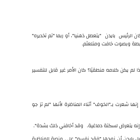
ن الرئيس بايدن "يتعطل ذهنيا"، أو ربما "تم تخديره"
رابطة وبصوت خافت ومتلعثم.
 لم يكن كلامه منطقيًا؟ كان الأمر غير قابل للتفسير
شعرت بـ"الخوف" أثناء المناظرة لأنها "لم ترَ جو
ي، إنه يتعرض لسكتة دماغية. وقد أخافني ذلك بشدة".
 بايدن أن زوجها "فقد نفسه" على منصة المناظرة