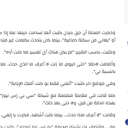
وذكرت المجلة أن جيل بايدن كتبت أنها تساءلت حينها عما إذا كا
أو "يعاني من سكتة دماغية"، بينما كان يتحدث بكلمات غير مت
وكتبت، بحسب التقرير: "لم يكن هناك أي تفسير لما كنت أراه".
وأضافت لاحقا: "حتى اليوم، ما زلت لا أعرف ما الذي حدث. لماذا
بالنسبة لي".
وفي موضع آخر كتبت: "أتمنى فقط لو كنت أملك الإجابة".
كما قالت في مقابلة منفصلة مع شبكة "سي بي إس نيوز" إنها 
بهذه الحالة من قبل، ولا حتى بعد ذلك".
وقالت: "لا أعرف ماذا حدث... بينما كنت أشاهد، فكرت: يا إله
وفي مقتطف آخر نشرته صحيفة "يو إس إيه توداي"، كتبت جيل