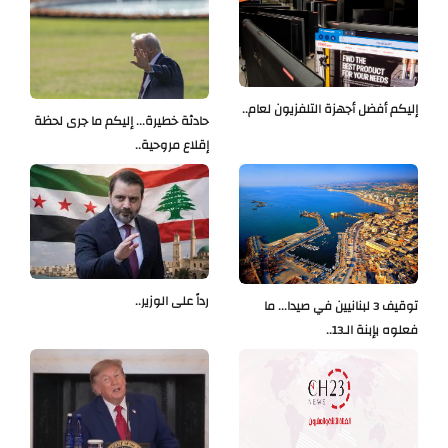
إليكم أفضل أجهزة التلفزيون لعام..
حادثة خطيرة... إليكم ما جرى لحظة
إقلاع مروحية..
رداً على الوزير..
توقيف 3 لبنانيين في صيدا... ما
فعلوه بإبنة الـ13..