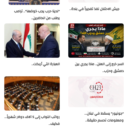
جيش الاحتلال نفذ تفجيراً في بلدة..
"لدينا حرب يجب خوضها".. ترامب
يطلب من الحاضرين..
العبارة التي أربكت..
السر خرج إلى العلن.. ماذا يجري بين
دمشق وحزب..
"جونيور" يسقط في لبنان...
رواتب النواب إلى 5 آلاف دولار شهرياً...
ومعلومات تحسم حقيقة..
فكيف..