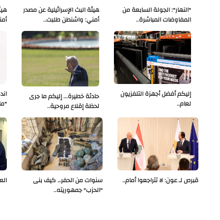
"النهار": الجولة السابعة من
هيئة البث الإسرائيلية عن مصدر
هيئ
المفاوضات المباشرة..
أمني: واشنطن طلبت..
أمن
إليكم أفضل أجهزة التلفزيون
اند
حادثة خطيرة... إليكم ما جرى
لعام..
"ما
لحظة إقلاع مروحية..
قبرص لـ عون: لا تتراجعوا أمام..
سنوات من الحفر… كيف بنى
الع
"الحزب" جمهوريته..