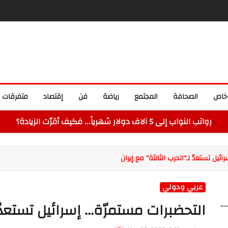
خاص
الصحافة
المجتمع
رياضة
فن
إقتصاد
متفرقات
رواتب النواب إلى 5 آلاف دولار شهرياً... فكيف أقرّت الزيادة؟
ئيل تستعدّ لـ"الحرب الثالثة" مع إيران
عربي ودولي
التحضبرات مستمرّة... إسرائيل تستعدّ 